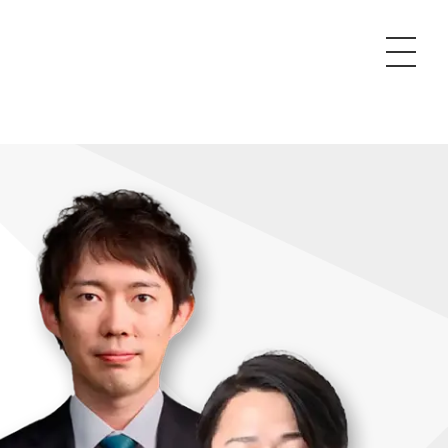
P
額制Webマーケティング代行『マキトルくん』
安でAI導入支援『あいのりAI』
ンサルタント一覧
額制営業代行『カリトルくん』
散付1日密着動画制作『まるごと社長』
質ガイドライン
額制採用代行・RPO『トルトルくん』
本無料で記事を制作『SEOトライアル』
場TOP
内コンペ
業改善特化の動画制作『動画でカリトルくん』
額制LP制作・改善『最強LP』
画編集
レーム窓口
額LINE運用代行『LINEマキトルくん』
用YouTubeチャンネル構築『トリトル』
ンジニア
告運用