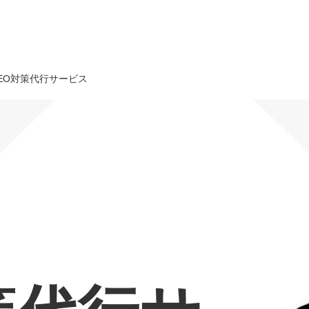
EO対策代行サービス
オーダーメイド支援
TO
定
格
BPO支援
コ
定
拡
オリジナルサービス
オンラインサロン
品
定
1
道
StockSun道場
実績
社
営
定
動
お役立ち資料
年収エージェント
ク
定
採
エ
料金表
広