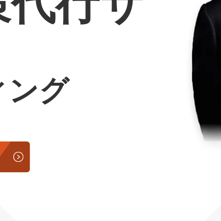
策代行サ
Yo
会社概要・役員紹介
ミッション・ビジョン・バリュー
ィング
代表メッセージ（岩野圭佑）
業務委託
取締役メッセージ（株本祐己）
認定パートナー
動画ディレクター
営業
インターン
正社員