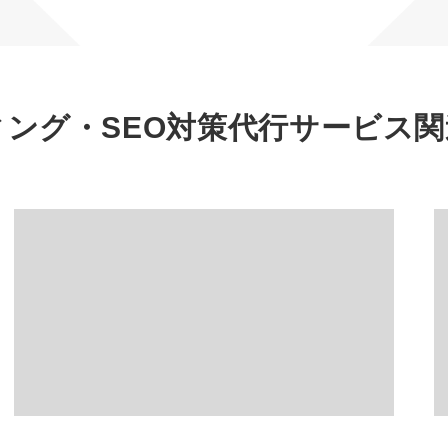
マーケマネージャー
カスタマーサクセスマネージャー
常勤監査役
ィング・SEO対策代行サービス
関
内部監査室長
募集要項一覧