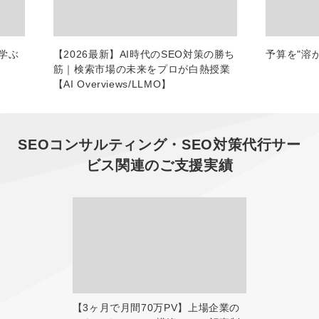
学ぶ
【2026最新】AI時代のSEO対策の勝ち
予算を"溶
筋｜検索市場の未来をプロが白熱授業
【AI Overviews/LLMO】
SEOコンサルティング・SEO対策代行サー
ビス
関連のご支援実績
【3ヶ月で月間70万PV】上場企業の