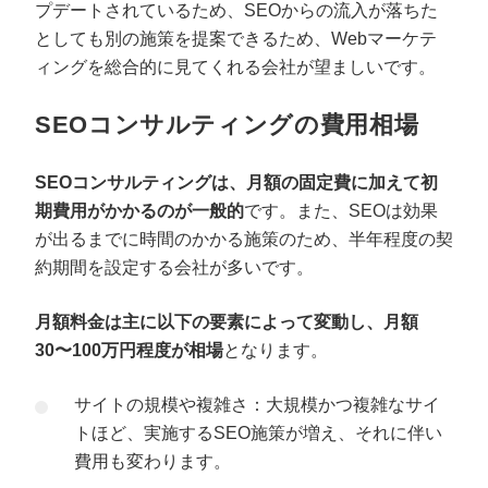
プデートされているため、SEOからの流入が落ちた
としても別の施策を提案できるため、Webマーケテ
ィングを総合的に見てくれる会社が望ましいです。
SEOコンサルティングの費用相場
SEOコンサルティングは、月額の固定費に加えて初
期費用がかかるのが一般的
です。また、SEOは効果
が出るまでに時間のかかる施策のため、半年程度の契
約期間を設定する会社が多いです。
プロに無料相談をする
会社概要資料をダウ
月額料金は主に以下の要素によって変動し、月額
30〜100万円程度が相場
となります。
StockSun株式会社
〒160-0023 東京都新宿区西新宿3丁目8番3号 新都
サイトの規模や複雑さ：大規模かつ複雑なサイ
サイトマップ
プライバシーポリシー
トほど、実施するSEO施策が増え、それに伴い
費用も変わります。