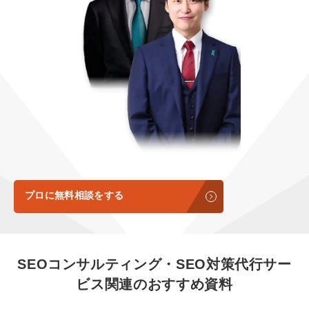
定額LINE運用代行『LINEマキトルくん』
定額制LP制作・改善『最強LP』
エンジニア
会社概要・役員紹介
採用YouTubeチャンネル構築『トリトル』
広告運用
ミッション・ビジョン・バリュー
YouTubeディレクター
代表メッセージ（岩野圭佑）
業務委託
取締役メッセージ（株本祐己）
認定パートナー
動画ディレクター
プロに無料相談をする
営業
インターン
SEOコンサルティング・SEO対策代行サー
正社員
ビス
関連のおすすめ資料