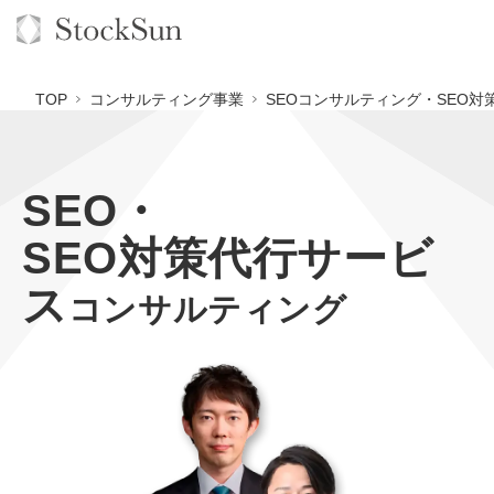
TOP
コンサルティング事業
SEOコンサルティング・SEO対
SEO・
オーダーメイド支援
SEO対策代行サービ
BPO支援
TOP
ス
オリジナルサービス
オンラインサロン
コンサルティング
コンサルタント一覧
定額制Webマーケティング代行『マキトルくん』
StockSun道場
実績
品質ガイドライン
定額制営業代行『カリトルくん』
格安でAI導入支援『あいのりAI』
お役立ち資料
年収エージェント
社内コンペ
定額制採用代行・RPO『トルトルくん』
拡散付1日密着動画制作『まるごと社長』
道場TOP
料金表
クレーム窓口
営業改善特化の動画制作『動画でカリトルくん』
1本無料で記事を制作『SEOトライアル』
動画編集