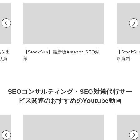
マーケマネージャー
カスタマーサクセスマネージャー
常勤監査役
内部監査室長
果を出
【StockSun】最新版Amazon SEO対
【Stock
募集要項一覧
説資
策
略資料
SEOコンサルティング・SEO対策代行サー
ビス関連の
おすすめの
Youtube動画