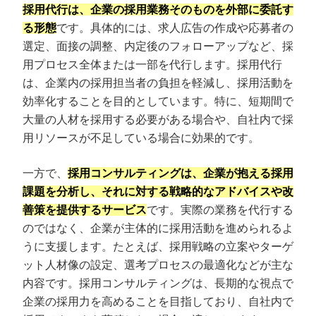
採用代行は、企業の採用業務そのものを外部に委託す
る形態
です。具体的には、求人広告の作成や応募者の
選定、面接の調整、内定後のフォローアップなど、採
用プロセス全体または一部を代行します。採用代行
は、企業内の採用担当者の負担を軽減し、採用活動を
効率化することを目的としています。特に、短期間で
大量の人材を採用する必要がある場合や、自社内で採
用リソースが不足している場合に効果的です。
一方で、
採用コンサルティングは、企業が抱える採用
課題を分析し、それに対する戦略的なアドバイスや改
プロに無料相談をする
会社概要資料をダウ
善策を提供するサービス
です。実際の業務を代行する
のではなく、企業が主体的に採用活動を進められるよ
うに支援します。たとえば、採用戦略の立案やターゲ
StockSun株式会社
〒160-0023 東京都新宿区西新宿3丁目8番3号 新都
ット人材像の設定、選考プロセスの最適化などが主な
サイトマップ
プライバシーポリシー
内容です。採用コンサルティングは、長期的な視点で
企業の採用力を高めることを目指しており、自社内で