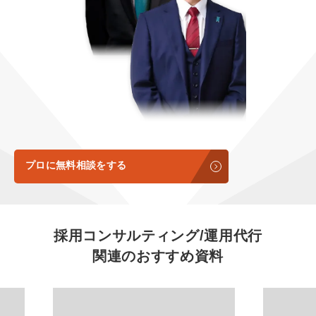
定額LINE運用代行『LINEマキトルくん』
定額制LP制作・改善『最強LP』
エンジニア
会社概要・役員紹介
採用YouTubeチャンネル構築『トリトル』
広告運用
ミッション・ビジョン・バリュー
YouTubeディレクター
代表メッセージ（岩野圭佑）
業務委託
取締役メッセージ（株本祐己）
認定パートナー
プロに無料相談をする
動画ディレクター
営業
採用コンサルティング/運用代行
関連のおすすめ資料
インターン
正社員