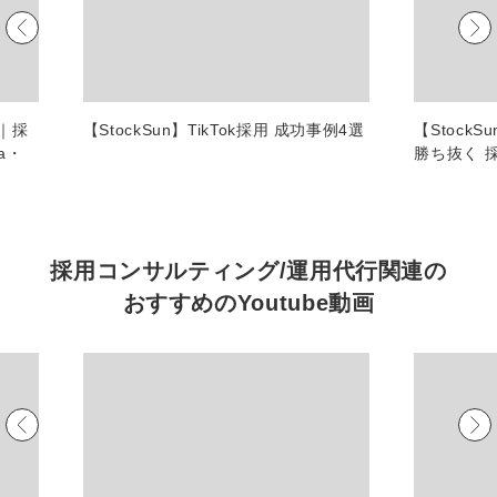
マーケマネージャー
カスタマーサクセスマネージャー
常勤監査役
較｜採
【StockSun】TikTok採用 成功事例4選
【Stock
a・
勝ち抜く 
内部監査室長
募集要項一覧
採用コンサルティング/運用代行関連の
おすすめの
Youtube動画