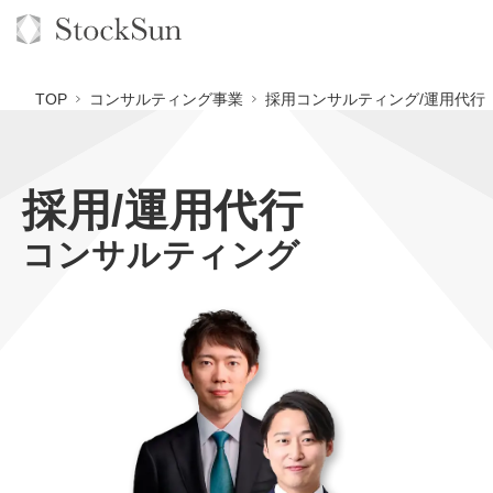
TOP
コンサルティング事業
採用コンサルティング/運用代行
採用/運用代行
オーダーメイド支援
コンサルティング
BPO支援
TOP
オリジナルサービス
オンラインサロン
コンサルタント一覧
定額制Webマーケティング代行『マキトルくん』
StockSun道場
実績
品質ガイドライン
定額制営業代行『カリトルくん』
格安でAI導入支援『あいのりAI』
お役立ち資料
年収エージェント
社内コンペ
定額制採用代行・RPO『トルトルくん』
拡散付1日密着動画制作『まるごと社長』
道場TOP
料金表
クレーム窓口
営業改善特化の動画制作『動画でカリトルくん』
1本無料で記事を制作『SEOトライアル』
動画編集