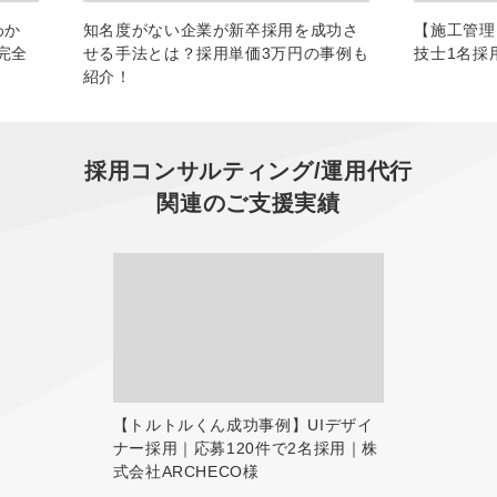
わか
知名度がない企業が新卒採用を成功さ
【施工管理
完全
せる手法とは？採用単価3万円の事例も
技士1名採
紹介！
採用コンサルティング/運用代行
関連のご支援実績
【トルトルくん成功事例】UIデザイ
ナー採用｜応募120件で2名採用｜株
式会社ARCHECO様