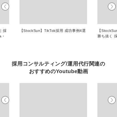
マーケマネージャー
カスタマーサクセスマネージャー
常勤監査役
較｜採
【StockSun】TikTok採用 成功事例4選
【Stock
a・
勝ち抜く 
内部監査室長
募集要項一覧
採用コンサルティング/運用代行関連の
おすすめの
Youtube動画