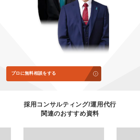
定額LINE運用代行『LINEマキトルくん』
定額制LP制作・改善『最強LP』
エンジニア
会社概要・役員紹介
採用YouTubeチャンネル構築『トリトル』
広告運用
ミッション・ビジョン・バリュー
YouTubeディレクター
代表メッセージ（岩野圭佑）
業務委託
取締役メッセージ（株本祐己）
認定パートナー
プロに無料相談をする
動画ディレクター
営業
採用コンサルティング/運用代行
関連のおすすめ資料
インターン
正社員