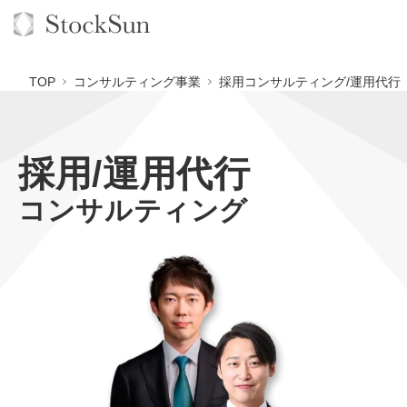
TOP
コンサルティング事業
採用コンサルティング/運用代行
採用/運用代行
オーダーメイド支援
コンサルティング
BPO支援
TOP
オリジナルサービス
オンラインサロン
コンサルタント一覧
定額制Webマーケティング代行『マキトルくん』
StockSun道場
実績
品質ガイドライン
定額制営業代行『カリトルくん』
格安でAI導入支援『あいのりAI』
お役立ち資料
年収エージェント
社内コンペ
定額制採用代行・RPO『トルトルくん』
拡散付1日密着動画制作『まるごと社長』
道場TOP
料金表
クレーム窓口
営業改善特化の動画制作『動画でカリトルくん』
1本無料で記事を制作『SEOトライアル』
動画編集