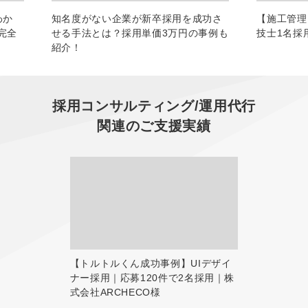
わか
知名度がない企業が新卒採用を成功さ
【施工管理
完全
せる手法とは？採用単価3万円の事例も
技士1名採
紹介！
採用コンサルティング/運用代行
関連のご支援実績
【トルトルくん成功事例】UIデザイ
ナー採用｜応募120件で2名採用｜株
式会社ARCHECO様