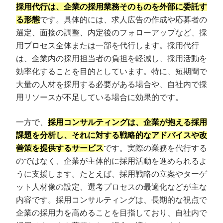
採用代行は、企業の採用業務そのものを外部に委託す
る形態
です。具体的には、求人広告の作成や応募者の
選定、面接の調整、内定後のフォローアップなど、採
用プロセス全体または一部を代行します。採用代行
は、企業内の採用担当者の負担を軽減し、採用活動を
効率化することを目的としています。特に、短期間で
大量の人材を採用する必要がある場合や、自社内で採
用リソースが不足している場合に効果的です。
一方で、
採用コンサルティングは、企業が抱える採用
課題を分析し、それに対する戦略的なアドバイスや改
プロに無料相談をする
会社概要資料をダウ
善策を提供するサービス
です。実際の業務を代行する
のではなく、企業が主体的に採用活動を進められるよ
うに支援します。たとえば、採用戦略の立案やターゲ
StockSun株式会社
〒160-0023 東京都新宿区西新宿3丁目8番3号 新都
ット人材像の設定、選考プロセスの最適化などが主な
サイトマップ
プライバシーポリシー
内容です。採用コンサルティングは、長期的な視点で
企業の採用力を高めることを目指しており、自社内で