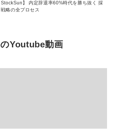
StockSun】 内定辞退率60%時代を勝ち抜く 採
用戦略の全プロセス
めの
Youtube動画