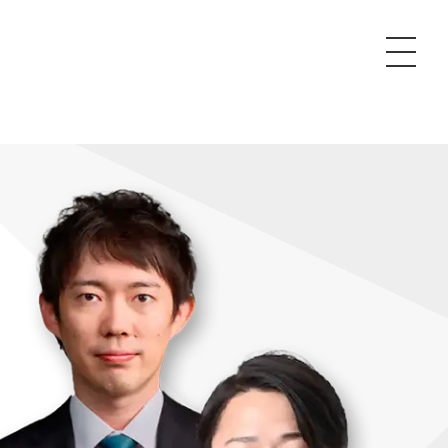
P
額制Webマーケティング代行『マキトルくん』
安でAI導入支援『あいのりAI』
ンサルタント一覧
額制営業代行『カリトルくん』
散付1日密着動画制作『まるごと社長』
質ガイドライン
額制採用代行・RPO『トルトルくん』
本無料で記事を制作『SEOトライアル』
場TOP
内コンペ
業改善特化の動画制作『動画でカリトルくん』
額制LP制作・改善『最強LP』
画編集
レーム窓口
額LINE運用代行『LINEマキトルくん』
用YouTubeチャンネル構築『トリトル』
ンジニア
告運用