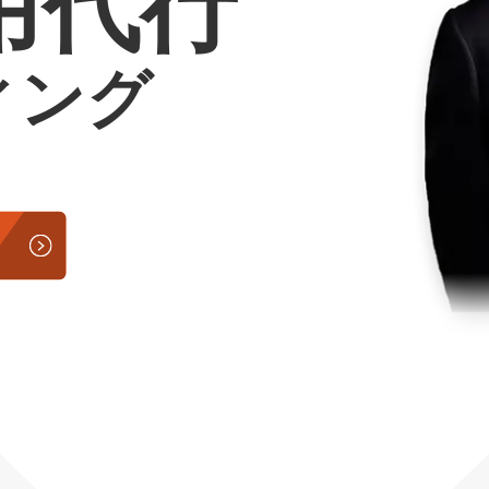
用代行
Yo
ィング
会社概要・役員紹介
ミッション・ビジョン・バリュー
代表メッセージ（岩野圭佑）
業務委託
取締役メッセージ（株本祐己）
認定パートナー
動画ディレクター
営業
インターン
正社員