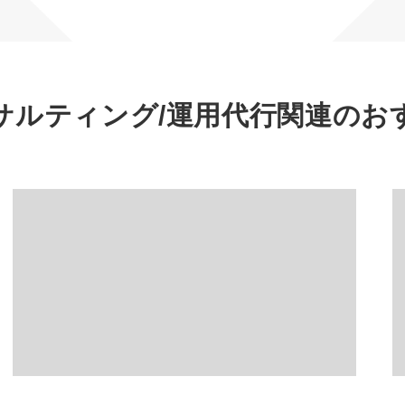
マーケマネージャー
カスタマーサクセスマネージャー
常勤監査役
サルティング/運用代行
関連のお
内部監査室長
募集要項一覧