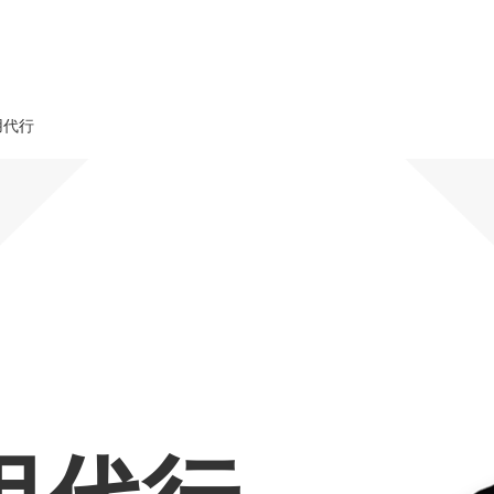
用代行
オーダーメイド支援
TO
定
格
BPO支援
コ
定
拡
オリジナルサービス
オンラインサロン
品
定
1
道
StockSun道場
実績
社
営
定
動
お役立ち資料
年収エージェント
ク
定
採
エ
料金表
広