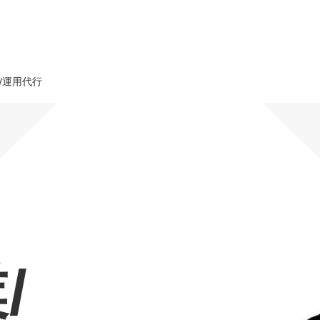
/運用代行
オーダーメイド支援
TO
定
格
BPO支援
コ
定
拡
オリジナルサービス
オンラインサロン
品
定
1
道
StockSun道場
実績
社
営
定
動
/
お役立ち資料
年収エージェント
ク
定
採
エ
料金表
広