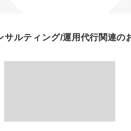
マーケマネージャー
カスタマーサクセスマネージャー
常勤監査役
ンサルティング/運用代行
関連の
内部監査室長
募集要項一覧