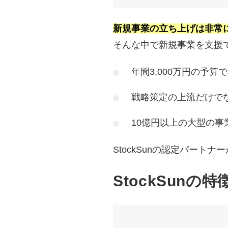
新規事業の立ち上げは非常
そんな中で新規事業を支援
年間3,000万円の予
戦略策定の上流だけで
10億円以上の大型の
StockSunの認定パー
StockSun
の特