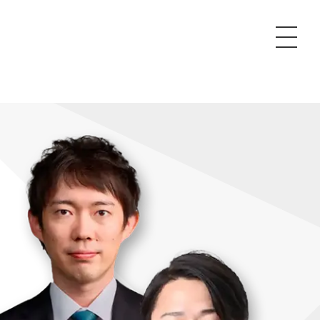
P
額制Webマーケティング代行『マキトルくん』
安でAI導入支援『あいのりAI』
ンサルタント一覧
額制営業代行『カリトルくん』
散付1日密着動画制作『まるごと社長』
質ガイドライン
額制採用代行・RPO『トルトルくん』
本無料で記事を制作『SEOトライアル』
場TOP
内コンペ
業改善特化の動画制作『動画でカリトルくん』
額制LP制作・改善『最強LP』
画編集
レーム窓口
額LINE運用代行『LINEマキトルくん』
用YouTubeチャンネル構築『トリトル』
ンジニア
告運用