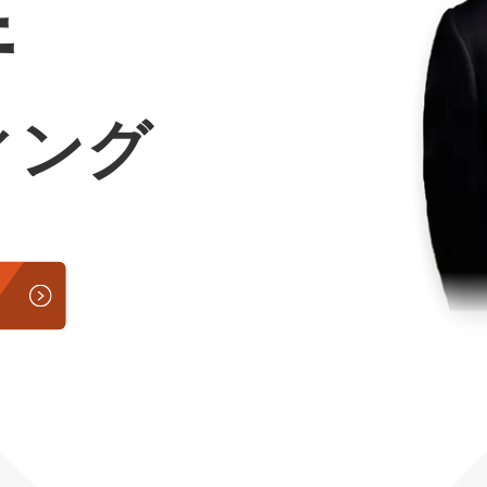
行
Yo
会社概要・役員紹介
ィング
ミッション・ビジョン・バリュー
代表メッセージ（岩野圭佑）
業務委託
取締役メッセージ（株本祐己）
認定パートナー
動画ディレクター
営業
インターン
正社員