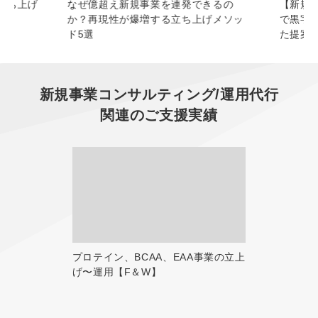
立ち上げ
なぜ億超え新規事業を連発できるの
【新規
か？再現性が爆増する立ち上げメソッ
で黒字化
ド5選
た提案
新規事業コンサルティング/運用代行
関連のご支援実績
プロテイン、BCAA、EAA事業の立上
げ〜運用【F＆W】