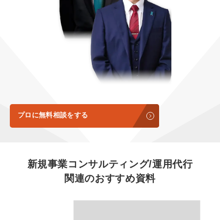
定額LINE運用代行『LINEマキトルくん』
定額制LP制作・改善『最強LP』
エンジニア
会社概要・役員紹介
採用YouTubeチャンネル構築『トリトル』
広告運用
ミッション・ビジョン・バリュー
YouTubeディレクター
代表メッセージ（岩野圭佑）
業務委託
取締役メッセージ（株本祐己）
認定パートナー
プロに無料相談をする
動画ディレクター
営業
新規事業コンサルティング/運用代行
関連のおすすめ資料
インターン
正社員