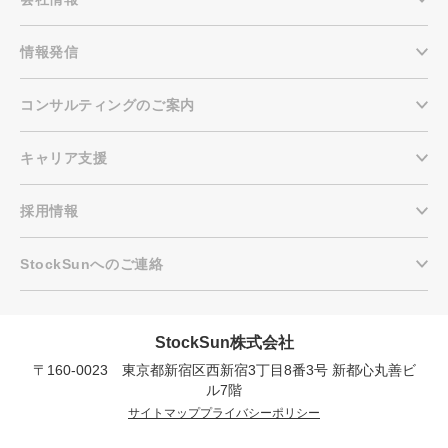
情報発信
コンサルティングのご案内
キャリア支援
採用情報
StockSunへのご連絡
会社概要資料をダウンロードす
プロに無料相談をする
る
StockSun株式会社
〒160-0023 東京都新宿区西新宿3丁目7-30 フロン
StockSun株式会社
ラン西新宿地下1階B102号室
〒160-0023 東京都新宿区西新宿3丁目8番3号 新都心丸善ビ
サイトマップ
プライバシーポリシー
ル7階
サイトマップ
プライバシーポリシー