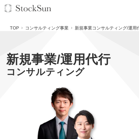
TOP
コンサルティング事業
新規事業コンサルティング/運用
新規事業/運用代行
オーダーメイド支援
コンサルティング
BPO支援
TOP
オリジナルサービス
オンラインサロン
コンサルタント一覧
定額制Webマーケティング代行『マキトルくん』
StockSun道場
実績
品質ガイドライン
定額制営業代行『カリトルくん』
格安でAI導入支援『あいのりAI』
お役立ち資料
年収エージェント
社内コンペ
定額制採用代行・RPO『トルトルくん』
拡散付1日密着動画制作『まるごと社長』
道場TOP
料金表
クレーム窓口
営業改善特化の動画制作『動画でカリトルくん』
1本無料で記事を制作『SEOトライアル』
動画編集