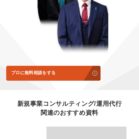
定額LINE運用代行『LINEマキトルくん』
定額制LP制作・改善『最強LP』
エンジニア
会社概要・役員紹介
採用YouTubeチャンネル構築『トリトル』
広告運用
ミッション・ビジョン・バリュー
YouTubeディレクター
代表メッセージ（岩野圭佑）
業務委託
取締役メッセージ（株本祐己）
認定パートナー
プロに無料相談をする
動画ディレクター
営業
新規事業コンサルティング/運用代行
関連のおすすめ資料
インターン
正社員