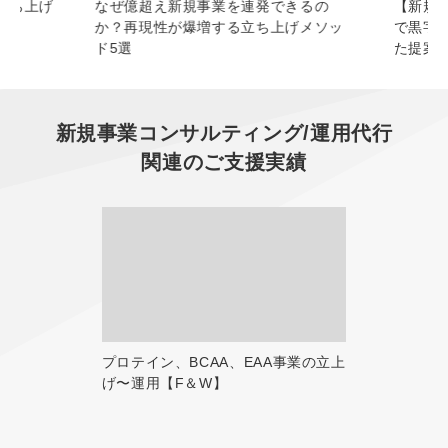
立ち上げ
なぜ億超え新規事業を連発できるの
【新規
か？再現性が爆増する立ち上げメソッ
で黒字化
ド5選
た提案
新規事業コンサルティング/運用代行
関連のご支援実績
プロテイン、BCAA、EAA事業の立上
げ〜運用【F＆W】