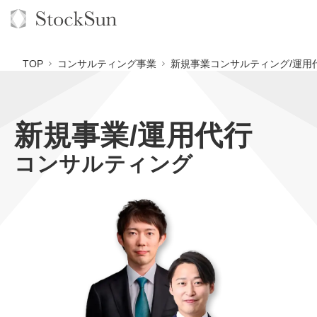
TOP
コンサルティング事業
新規事業コンサルティング/運用
新規事業/運用代行
オーダーメイド支援
コンサルティング
BPO支援
TOP
オリジナルサービス
オンラインサロン
コンサルタント一覧
定額制Webマーケティング代行『マキトルくん』
StockSun道場
実績
品質ガイドライン
定額制営業代行『カリトルくん』
格安でAI導入支援『あいのりAI』
お役立ち資料
年収エージェント
社内コンペ
定額制採用代行・RPO『トルトルくん』
拡散付1日密着動画制作『まるごと社長』
道場TOP
料金表
クレーム窓口
営業改善特化の動画制作『動画でカリトルくん』
1本無料で記事を制作『SEOトライアル』
動画編集