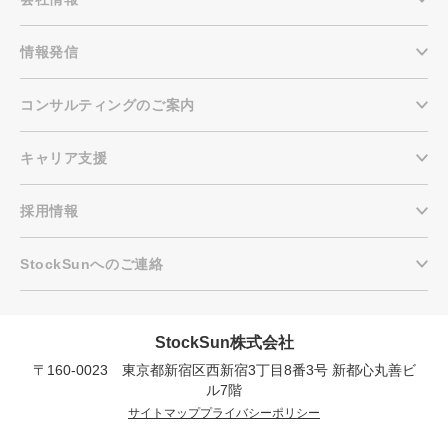
情報発信
コンサルティングのご案内
キャリア支援
採用情報
StockSunへのご連絡
会社概要資料をダウンロードす
プロに無料相談をする
る
StockSun株式会社
〒160-0023 東京都新宿区西新宿3丁目8番3号 新都
StockSun株式会社
ル7階
〒160-0023 東京都新宿区西新宿3丁目8番3号 新都心丸善ビ
サイトマップ
プライバシーポリシー
ル7階
サイトマップ
プライバシーポリシー