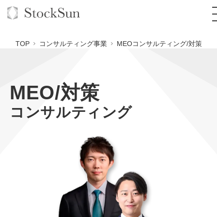
TOP
コンサルティング事業
MEOコンサルティング/対策
MEO/対策
オーダーメイド支援
コンサルティング
BPO支援
TOP
オリジナルサービス
オンラインサロン
コンサルタント一覧
定額制Webマーケティング代行『マキトルくん』
StockSun道場
実績
品質ガイドライン
定額制営業代行『カリトルくん』
格安でAI導入支援『あいのりAI』
お役立ち資料
年収エージェント
社内コンペ
定額制採用代行・RPO『トルトルくん』
拡散付1日密着動画制作『まるごと社長』
道場TOP
料金表
クレーム窓口
営業改善特化の動画制作『動画でカリトルくん』
1本無料で記事を制作『SEOトライアル』
動画編集