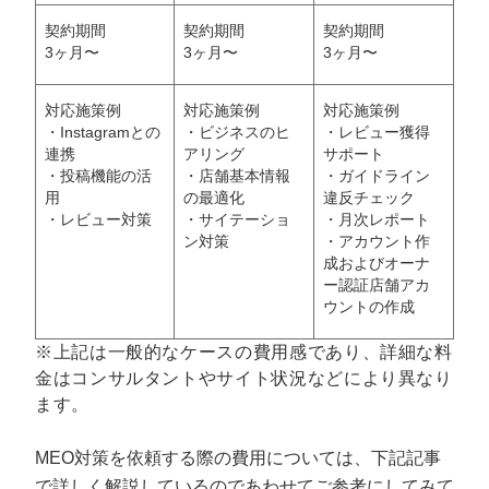
契約期間
契約期間
契約期間
3ヶ月〜
3ヶ月〜
3ヶ月〜
対応施策例
対応施策例
対応施策例
・Instagramとの
・ビジネスのヒ
・レビュー獲得
連携
アリング
サポート
・投稿機能の活
・店舗基本情報
・ガイドライン
用
の最適化
違反チェック
・レビュー対策
・サイテーショ
・月次レポート
ン対策
・アカウント作
成およびオーナ
ー認証店舗アカ
ウントの作成
※上記は一般的なケースの費用感であり、詳細な料
金はコンサルタントやサイト状況などにより異なり
ます。
MEO対策を依頼する際の費用については、下記記事
で詳しく解説しているのであわせてご参考にしてみて