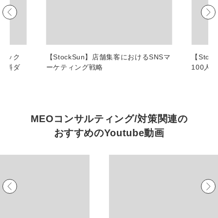
マーケマネージャー
カスタマーサクセスマネージャー
常勤監査役
リニック
【StockSun】店舗集客におけるSNSマ
【Sto
【資料ダ
ーケティング戦略
100人
内部監査室長
募集要項一覧
MEOコンサルティング/対策関連の
おすすめの
Youtube動画