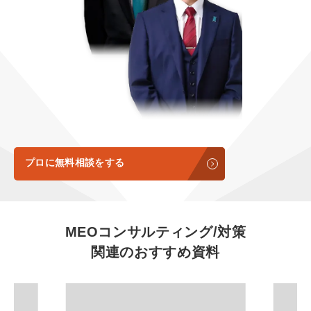
定額LINE運用代行『LINEマキトルくん』
定額制LP制作・改善『最強LP』
エンジニア
会社概要・役員紹介
採用YouTubeチャンネル構築『トリトル』
広告運用
ミッション・ビジョン・バリュー
YouTubeディレクター
代表メッセージ（岩野圭佑）
業務委託
取締役メッセージ（株本祐己）
認定パートナー
プロに無料相談をする
動画ディレクター
営業
MEOコンサルティング/対策
関連のおすすめ資料
インターン
正社員