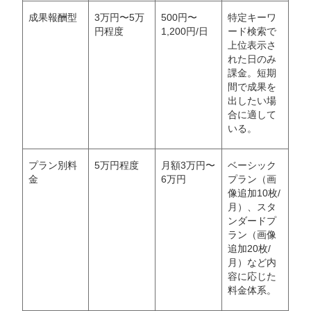
成果報酬型
3万円〜5万
500円〜
特定キーワ
円程度
1,200円/日
ード検索で
上位表示さ
れた日のみ
課金。短期
間で成果を
出したい場
合に適して
いる。
プラン別料
5万円程度
月額3万円〜
ベーシック
金
6万円
プラン（画
像追加10枚/
月）、スタ
ンダードプ
ラン（画像
追加20枚/
月）など内
容に応じた
料金体系。