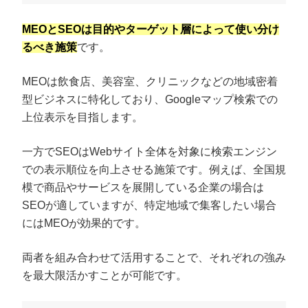
MEOとSEOは目的やターゲット層によって使い分け
るべき施策
です。
MEOは飲食店、美容室、クリニックなどの地域密着
型ビジネスに特化しており、Googleマップ検索での
上位表示を目指します。
一方でSEOはWebサイト全体を対象に検索エンジン
での表示順位を向上させる施策です。例えば、全国規
会社概要資料をダウンロード
模で商品やサービスを展開している企業の場合は
プロに無料相談をする
する
SEOが適していますが、特定地域で集客したい場合
にはMEOが効果的です。
StockSun株式会社
〒160-0023 東京都新宿区西新宿3丁目8番3号 新都心
善ビル7階
両者を組み合わせて活用することで、それぞれの強み
サイトマップ
プライバシーポリシー
を最大限活かすことが可能です。