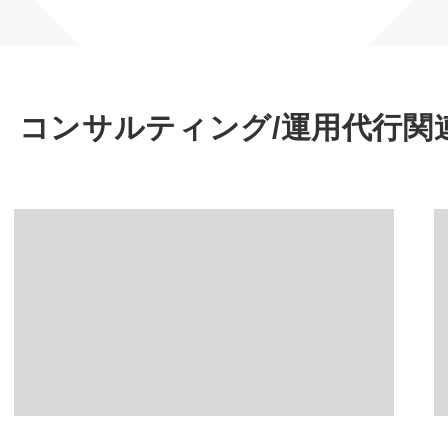
マーケマネージャー
カスタマーサクセスマネージャー
常勤監査役
通販）コンサルティング/運用代行
関
内部監査室長
募集要項一覧