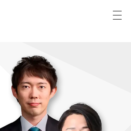
P
額制Webマーケティング代行『マキトルくん』
安でAI導入支援『あいのりAI』
ンサルタント一覧
額制営業代行『カリトルくん』
散付1日密着動画制作『まるごと社長』
質ガイドライン
額制採用代行・RPO『トルトルくん』
本無料で記事を制作『SEOトライアル』
場TOP
内コンペ
業改善特化の動画制作『動画でカリトルくん』
額制LP制作・改善『最強LP』
画編集
レーム窓口
額LINE運用代行『LINEマキトルくん』
用YouTubeチャンネル構築『トリトル』
ンジニア
告運用