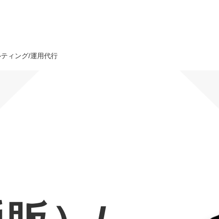
サルティング/運用代行
オーダーメイド支援
TO
定
格
BPO支援
コ
定
拡
オリジナルサービス
オンラインサロン
品
定
1
道
StockSun道場
実績
社
営
定
動
お役立ち資料
年収エージェント
ク
定
採
エ
料金表
広