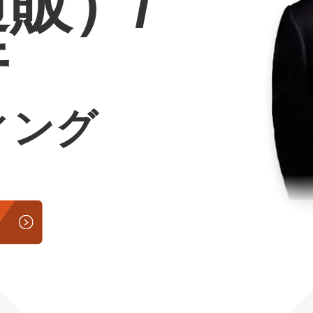
通販）/
Yo
行
会社概要・役員紹介
ミッション・ビジョン・バリュー
ィング
代表メッセージ（岩野圭佑）
業務委託
取締役メッセージ（株本祐己）
認定パートナー
動画ディレクター
営業
インターン
正社員