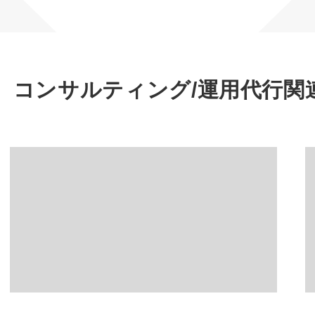
マーケマネージャー
カスタマーサクセスマネージャー
常勤監査役
通販）コンサルティング/運用代行
関
内部監査室長
募集要項一覧