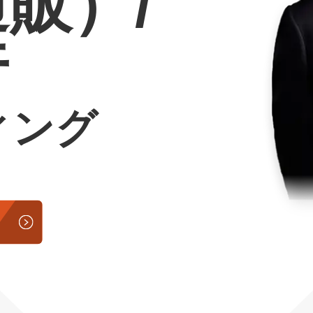
通販）/
Yo
行
会社概要・役員紹介
ミッション・ビジョン・バリュー
ィング
代表メッセージ（岩野圭佑）
業務委託
取締役メッセージ（株本祐己）
認定パートナー
動画ディレクター
営業
インターン
正社員