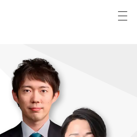
P
額制Webマーケティング代行『マキトルくん』
安でAI導入支援『あいのりAI』
ンサルタント一覧
額制営業代行『カリトルくん』
散付1日密着動画制作『まるごと社長』
質ガイドライン
額制採用代行・RPO『トルトルくん』
本無料で記事を制作『SEOトライアル』
場TOP
内コンペ
業改善特化の動画制作『動画でカリトルくん』
額制LP制作・改善『最強LP』
画編集
レーム窓口
額LINE運用代行『LINEマキトルくん』
用YouTubeチャンネル構築『トリトル』
ンジニア
告運用