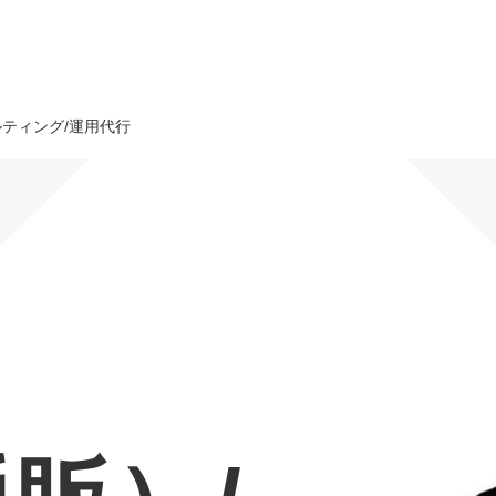
サルティング/運用代行
オーダーメイド支援
TO
定
格
BPO支援
コ
定
拡
オリジナルサービス
オンラインサロン
品
定
1
道
StockSun道場
実績
社
営
定
動
お役立ち資料
年収エージェント
ク
定
採
エ
料金表
広