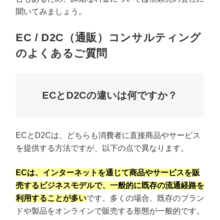
聞いてみましょう。
EC / D2C（通販）コンサルティング
のよくあるご質問
ECとD2Cの違いは何ですか？
ECとD2Cは、どちらも消費者に直接商品やサービス
プロに無料相談をする
会社概要資料をダウ
を提供する方法ですが、以下の点で異なります。
ECは、インターネットを通じて商品やサービスを販
StockSun株式会社
〒160-0023 東京都新宿区西新宿3丁目8番3号 新都
売するビジネスモデルで、一般的に既存の流通経路を
サイトマップ
プライバシーポリシー
利用することが多い
です。多くの場合、既存のブラン
ドや製品をオンラインで販売する形態が一般的です。