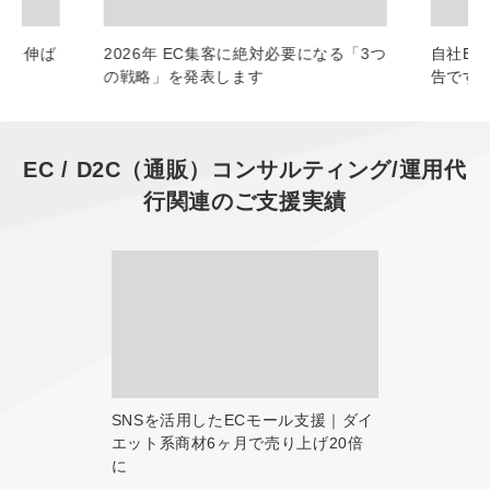
上を伸ば
2026年 EC集客に絶対必要になる「3つ
自社E
の戦略」を発表します
告です
EC / D2C（通販）コンサルティング/運用代
行
関連のご支援実績
SNSを活用したECモール支援｜ダイ
エット系商材6ヶ月で売り上げ20倍
に