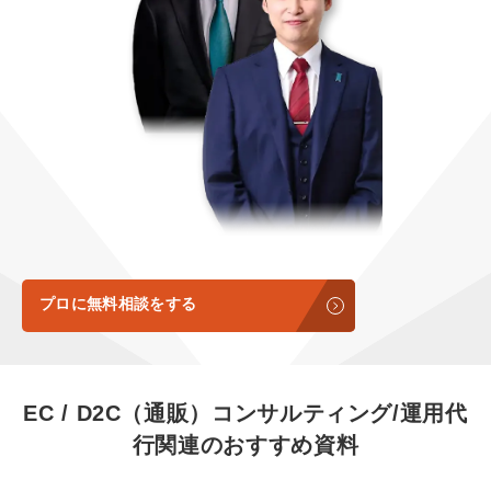
定額LINE運用代行『LINEマキトルくん』
定額制LP制作・改善『最強LP』
エンジニア
会社概要・役員紹介
採用YouTubeチャンネル構築『トリトル』
広告運用
ミッション・ビジョン・バリュー
YouTubeディレクター
代表メッセージ（岩野圭佑）
業務委託
取締役メッセージ（株本祐己）
認定パートナー
動画ディレクター
プロに無料相談をする
営業
インターン
EC / D2C（通販）コンサルティング/運用代
行
関連のおすすめ資料
正社員