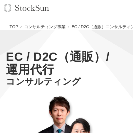
TOP
コンサルティング事業
EC / D2C（通販）コンサルティ
EC / D2C（通販）/
オーダーメイド支援
運用代行
BPO支援
TOP
コンサルティング
オリジナルサービス
オンラインサロン
コンサルタント一覧
定額制Webマーケティング代行『マキトルくん』
StockSun道場
実績
品質ガイドライン
定額制営業代行『カリトルくん』
格安でAI導入支援『あいのりAI』
お役立ち資料
年収エージェント
社内コンペ
定額制採用代行・RPO『トルトルくん』
拡散付1日密着動画制作『まるごと社長』
道場TOP
料金表
クレーム窓口
営業改善特化の動画制作『動画でカリトルくん』
1本無料で記事を制作『SEOトライアル』
動画編集