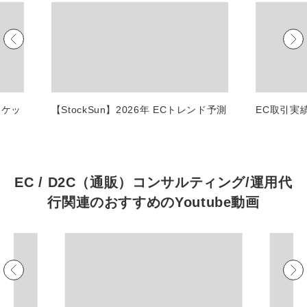
マーケマネージャー
カスタマーサクセスマネージャー
常勤監査役
内部監査室長
ーケッ
【StockSun】2026年 ECトレンド予測
EC取引実
募集要項一覧
EC / D2C（通販）コンサルティング/運用代
行関連の
おすすめの
Youtube動画