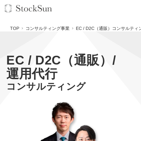
TOP
コンサルティング事業
EC / D2C（通販）コンサルティ
EC / D2C（通販）/
オーダーメイド支援
運用代行
BPO支援
TOP
コンサルティング
オリジナルサービス
オンラインサロン
コンサルタント一覧
定額制Webマーケティング代行『マキトルくん』
StockSun道場
実績
品質ガイドライン
定額制営業代行『カリトルくん』
格安でAI導入支援『あいのりAI』
お役立ち資料
年収エージェント
社内コンペ
定額制採用代行・RPO『トルトルくん』
拡散付1日密着動画制作『まるごと社長』
道場TOP
料金表
クレーム窓口
営業改善特化の動画制作『動画でカリトルくん』
1本無料で記事を制作『SEOトライアル』
動画編集