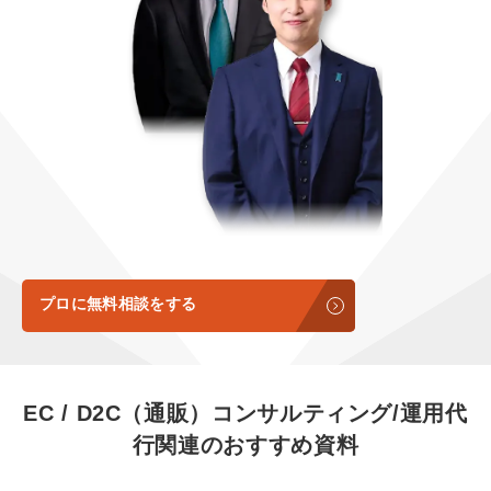
定額LINE運用代行『LINEマキトルくん』
定額制LP制作・改善『最強LP』
エンジニア
会社概要・役員紹介
採用YouTubeチャンネル構築『トリトル』
広告運用
ミッション・ビジョン・バリュー
YouTubeディレクター
代表メッセージ（岩野圭佑）
業務委託
取締役メッセージ（株本祐己）
認定パートナー
動画ディレクター
プロに無料相談をする
営業
インターン
EC / D2C（通販）コンサルティング/運用代
行
関連のおすすめ資料
正社員