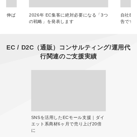
上を伸ば
2026年 EC集客に絶対必要になる「3つ
自社E
の戦略」を発表します
告です
EC / D2C（通販）コンサルティング/運用代
行
関連のご支援実績
SNSを活用したECモール支援｜ダイ
エット系商材6ヶ月で売り上げ20倍
に