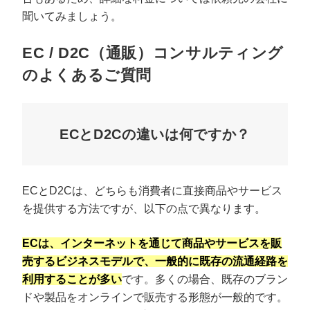
聞いてみましょう。
EC / D2C（通販）コンサルティング
のよくあるご質問
ECとD2Cの違いは何ですか？
ECとD2Cは、どちらも消費者に直接商品やサービス
プロに無料相談をする
会社概要資料をダウ
を提供する方法ですが、以下の点で異なります。
ECは、インターネットを通じて商品やサービスを販
StockSun株式会社
〒160-0023 東京都新宿区西新宿3丁目8番3号 新都
売するビジネスモデルで、一般的に既存の流通経路を
サイトマップ
プライバシーポリシー
利用することが多い
です。多くの場合、既存のブラン
ドや製品をオンラインで販売する形態が一般的です。