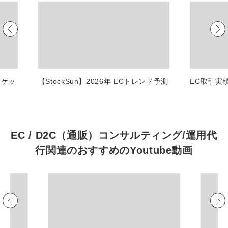
マーケマネージャー
カスタマーサクセスマネージャー
常勤監査役
内部監査室長
ーケッ
【StockSun】2026年 ECトレンド予測
EC取引実
募集要項一覧
EC / D2C（通販）コンサルティング/運用代
行関連の
おすすめの
Youtube動画