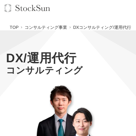
TOP
コンサルティング事業
DXコンサルティング/運用代行
DX/運用代行
オーダーメイド支援
コンサルティング
BPO支援
TOP
オリジナルサービス
オンラインサロン
コンサルタント一覧
定額制Webマーケティング代行『マキトルくん』
StockSun道場
実績
品質ガイドライン
定額制営業代行『カリトルくん』
格安でAI導入支援『あいのりAI』
お役立ち資料
年収エージェント
社内コンペ
定額制採用代行・RPO『トルトルくん』
拡散付1日密着動画制作『まるごと社長』
道場TOP
料金表
クレーム窓口
営業改善特化の動画制作『動画でカリトルくん』
1本無料で記事を制作『SEOトライアル』
動画編集