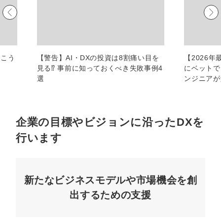
マーケマネージャー
カスタマーサクセスマネージャー
常勤監査役
、こう
【警告】AI・DXの投資は8割痛い目を
【2026
見る⁉︎ 事前に知っておくべき失敗事例4
にベットで
内部監査室長
選
ンジニアが
募集要項一覧
企業の目標やビジョンに沿ったDXを
行います
新たなビジネスモデルや市場機会を創
出するための支援