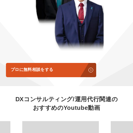
定額LINE運用代行『LINEマキトルくん』
定額制LP制作・改善『最強LP』
エンジニア
会社概要・役員紹介
採用YouTubeチャンネル構築『トリトル』
広告運用
ミッション・ビジョン・バリュー
YouTubeディレクター
代表メッセージ（岩野圭佑）
業務委託
取締役メッセージ（株本祐己）
認定パートナー
プロに無料相談をする
動画ディレクター
営業
DXコンサルティング/運用代行関連の
おすすめの
Youtube動画
インターン
正社員