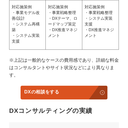
対応施策例
対応施策例
対応施策例
・事業モデル改
・事業戦略整理
・事業戦略整理
善/設計
・DXテーマ、ロ
・システム実装
・システム再構
ードマップ策定
支援
築
・DX推進マネジ
・DX推進マネジ
・システム実装
メント
メント
支援
※上記は一般的なケースの費用感であり、詳細な料金
はコンサルタントやサイト状況などにより異なりま
す。
DXの相談をする
DXコンサルティングの実績