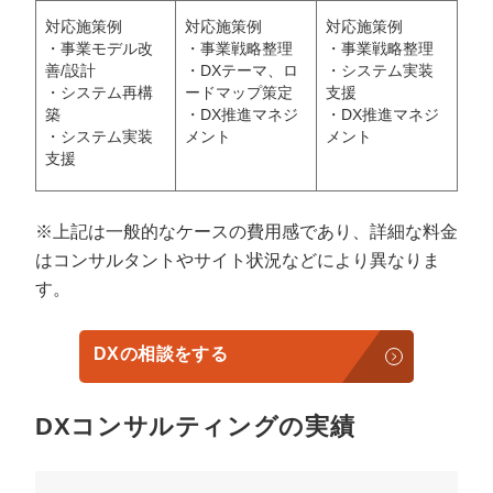
対応施策例
対応施策例
対応施策例
・事業モデル改
・事業戦略整理
・事業戦略整理
善/設計
・DXテーマ、ロ
・システム実装
・システム再構
ードマップ策定
支援
築
・DX推進マネジ
・DX推進マネジ
・システム実装
メント
メント
支援
※上記は一般的なケースの費用感であり、詳細な料金
はコンサルタントやサイト状況などにより異なりま
す。
DXの相談をする
DXコンサルティングの実績