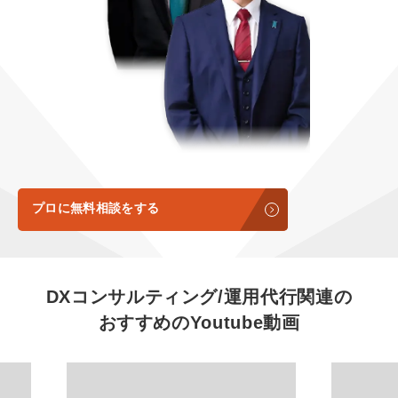
定額LINE運用代行『LINEマキトルくん』
定額制LP制作・改善『最強LP』
エンジニア
会社概要・役員紹介
採用YouTubeチャンネル構築『トリトル』
広告運用
ミッション・ビジョン・バリュー
YouTubeディレクター
代表メッセージ（岩野圭佑）
業務委託
取締役メッセージ（株本祐己）
認定パートナー
プロに無料相談をする
動画ディレクター
営業
DXコンサルティング/運用代行関連の
おすすめの
Youtube動画
インターン
正社員