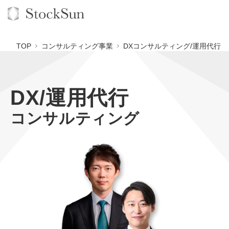
TOP
コンサルティング事業
DXコンサルティング/運用代行
DX/運用代行
オーダーメイド支援
コンサルティング
BPO支援
TOP
オリジナルサービス
オンラインサロン
コンサルタント一覧
定額制Webマーケティング代行『マキトルくん』
StockSun道場
実績
品質ガイドライン
定額制営業代行『カリトルくん』
格安でAI導入支援『あいのりAI』
お役立ち資料
年収エージェント
社内コンペ
定額制採用代行・RPO『トルトルくん』
拡散付1日密着動画制作『まるごと社長』
道場TOP
料金表
クレーム窓口
営業改善特化の動画制作『動画でカリトルくん』
1本無料で記事を制作『SEOトライアル』
動画編集