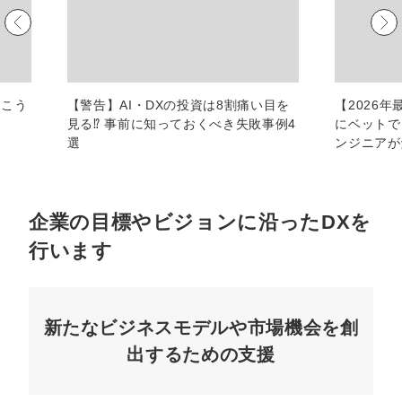
マーケマネージャー
カスタマーサクセスマネージャー
常勤監査役
、こう
【警告】AI・DXの投資は8割痛い目を
【2026
見る⁉︎ 事前に知っておくべき失敗事例4
にベットで
内部監査室長
選
ンジニアが
募集要項一覧
企業の目標やビジョンに沿ったDXを
行います
新たなビジネスモデルや市場機会を創
出するための支援