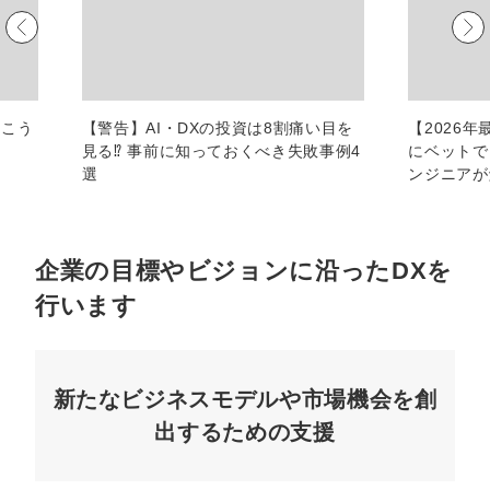
マーケマネージャー
カスタマーサクセスマネージャー
常勤監査役
、こう
【警告】AI・DXの投資は8割痛い目を
【2026
見る⁉︎ 事前に知っておくべき失敗事例4
にベットで
内部監査室長
選
ンジニアが
募集要項一覧
企業の目標やビジョンに沿ったDXを
行います
新たなビジネスモデルや市場機会を創
出するための支援