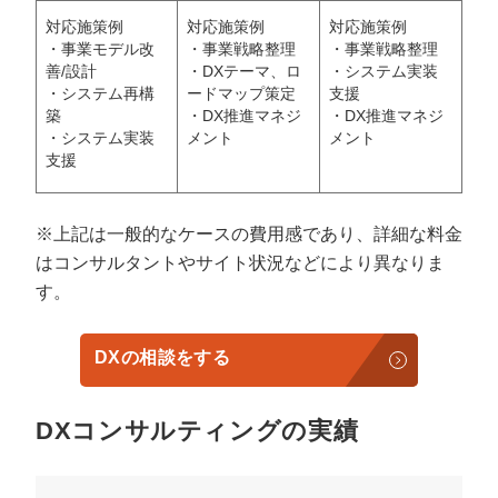
対応施策例
対応施策例
対応施策例
・事業モデル改
・事業戦略整理
・事業戦略整理
善/設計
・DXテーマ、ロ
・システム実装
・システム再構
ードマップ策定
支援
築
・DX推進マネジ
・DX推進マネジ
・システム実装
メント
メント
支援
※上記は一般的なケースの費用感であり、詳細な料金
はコンサルタントやサイト状況などにより異なりま
す。
DXの相談をする
DXコンサルティングの実績