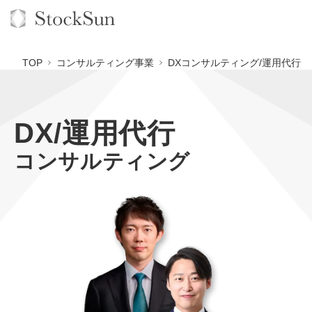
TOP
コンサルティング事業
DXコンサルティング/運用代行
DX/運用代行
オーダーメイド支援
コンサルティング
BPO支援
TOP
オリジナルサービス
オンラインサロン
コンサルタント一覧
定額制Webマーケティング代行『マキトルくん』
StockSun道場
実績
品質ガイドライン
定額制営業代行『カリトルくん』
格安でAI導入支援『あいのりAI』
お役立ち資料
年収エージェント
社内コンペ
定額制採用代行・RPO『トルトルくん』
拡散付1日密着動画制作『まるごと社長』
道場TOP
料金表
クレーム窓口
営業改善特化の動画制作『動画でカリトルくん』
1本無料で記事を制作『SEOトライアル』
動画編集