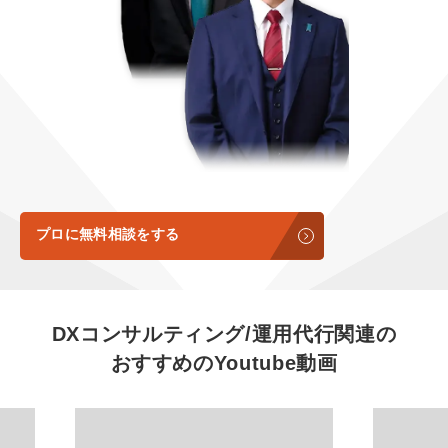
定額LINE運用代行『LINEマキトルくん』
定額制LP制作・改善『最強LP』
エンジニア
会社概要・役員紹介
採用YouTubeチャンネル構築『トリトル』
広告運用
ミッション・ビジョン・バリュー
YouTubeディレクター
代表メッセージ（岩野圭佑）
業務委託
取締役メッセージ（株本祐己）
認定パートナー
プロに無料相談をする
動画ディレクター
営業
DXコンサルティング/運用代行関連の
おすすめの
Youtube動画
インターン
正社員