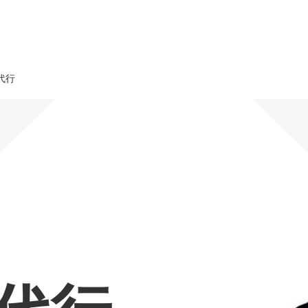
代行
オーダーメイド支援
TO
定
格
BPO支援
コ
定
拡
オリジナルサービス
オンラインサロン
品
定
1
道
StockSun道場
実績
社
営
定
動
お役立ち資料
年収エージェント
ク
定
採
エ
料金表
広