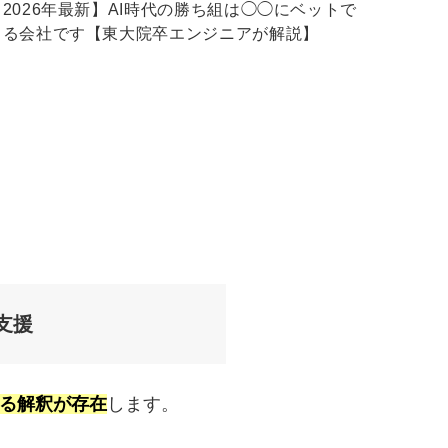
【2026年最新】AI時代の勝ち組は◯◯にベットで
きる会社です【東大院卒エンジニアが解説】
支援
なる解釈が存在
します。