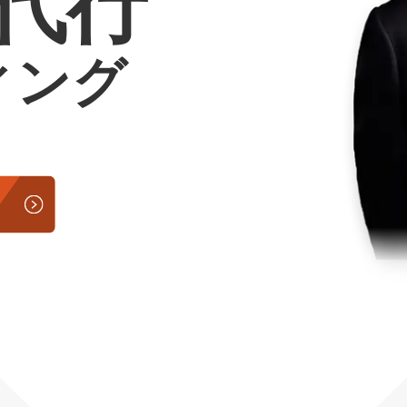
用代行
Yo
ィング
会社概要・役員紹介
ミッション・ビジョン・バリュー
代表メッセージ（岩野圭佑）
業務委託
取締役メッセージ（株本祐己）
認定パートナー
動画ディレクター
営業
インターン
正社員