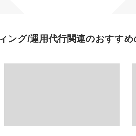
マーケマネージャー
カスタマーサクセスマネージャー
常勤監査役
ィング/運用代行関連の
おすすめ
内部監査室長
募集要項一覧