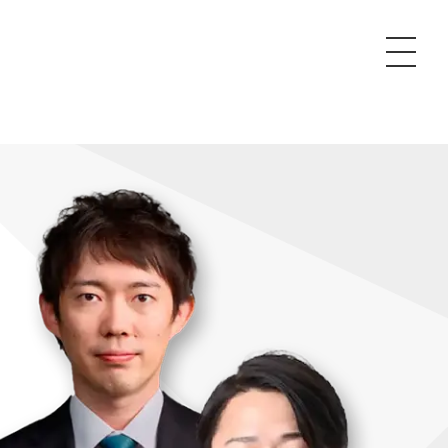
P
額制Webマーケティング代行『マキトルくん』
安でAI導入支援『あいのりAI』
ンサルタント一覧
額制営業代行『カリトルくん』
散付1日密着動画制作『まるごと社長』
質ガイドライン
額制採用代行・RPO『トルトルくん』
本無料で記事を制作『SEOトライアル』
場TOP
内コンペ
業改善特化の動画制作『動画でカリトルくん』
額制LP制作・改善『最強LP』
画編集
レーム窓口
額LINE運用代行『LINEマキトルくん』
用YouTubeチャンネル構築『トリトル』
ンジニア
告運用