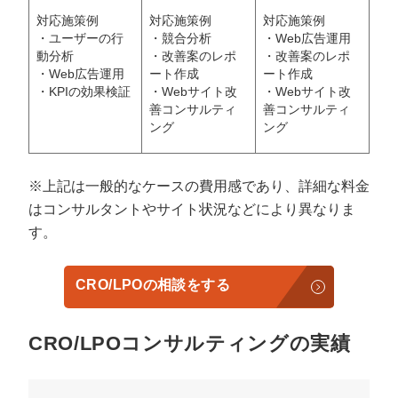
対応施策例
対応施策例
対応施策例
・ユーザーの行
・競合分析
・Web広告運用
動分析
・改善案のレポ
・改善案のレポ
・Web広告運用
ート作成
ート作成
・KPIの効果検証
・Webサイト改
・Webサイト改
善コンサルティ
善コンサルティ
ング
ング
※上記は一般的なケースの費用感であり、詳細な料金
はコンサルタントやサイト状況などにより異なりま
す。
CRO/LPOの相談をする
CRO/LPOコンサルティングの実績