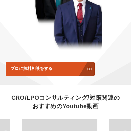
定額LINE運用代行『LINEマキトルくん』
定額制LP制作・改善『最強LP』
エンジニア
会社概要・役員紹介
採用YouTubeチャンネル構築『トリトル』
広告運用
ミッション・ビジョン・バリュー
YouTubeディレクター
代表メッセージ（岩野圭佑）
業務委託
取締役メッセージ（株本祐己）
認定パートナー
プロに無料相談をする
動画ディレクター
営業
CRO/LPOコンサルティング/対策関連の
おすすめの
Youtube動画
インターン
正社員