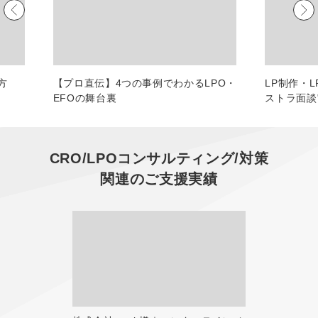
マーケマネージャー
カスタマーサクセスマネージャー
常勤監査役
方
【プロ直伝】4つの事例でわかるLPO・
LP制作・
EFOの舞台裏
ストラ面談
内部監査室長
募集要項一覧
CRO/LPOコンサルティング/対策
関連のご支援実績