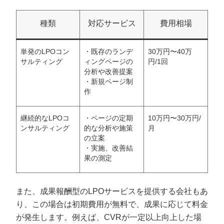
種類
対応サービス
費用相場
単発のLPOコン
・既存のランデ
30万円〜40万
サルティング
ィングページの
円/1回
分析や改善提案
・新規ページ制
作
継続的なLPOコ
・ページの定期
10万円〜30万円/
ンサルティング
的な分析や施策
月
の立案
・実施、改善結
果の測定
また、成果報酬型のLPOサービスを提供する会社もあ
り、この場合は初期費用が無料で、成果に応じて料金
が発生します。例えば、CVRが一定以上向上した場