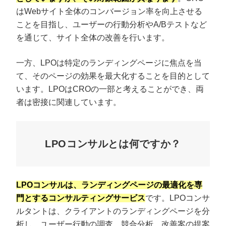
はWebサイト全体のコンバージョン率を向上させる
ことを目指し、ユーザーの行動分析やA/Bテストなど
を通じて、サイト全体の改善を行います。
一方、LPOは特定のランディングページに焦点を当
て、そのページの効果を最大化することを目的として
います。LPOはCROの一部と考えることができ、両
者は密接に関連しています。
LPOコンサルとは何ですか？
プロに無料相談をする
会社概要資料をダウ
StockSun株式会社
〒160-0023 東京都新宿区西新宿3丁目8番3号 新都
LPOコンサルは、ランディングページの最適化を専
サイトマップ
プライバシーポリシー
門とするコンサルティングサービス
です。LPOコンサ
ルタントは、クライアントのランディングページを分
析し、ユーザー行動の調査、競合分析、改善案の提案