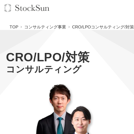
TOP
コンサルティング事業
CRO/LPOコンサルティング/対策
CRO/LPO/対策
オーダーメイド支援
コンサルティング
BPO支援
TOP
オリジナルサービス
オンラインサロン
コンサルタント一覧
定額制Webマーケティング代行『マキトルくん』
StockSun道場
実績
品質ガイドライン
定額制営業代行『カリトルくん』
格安でAI導入支援『あいのりAI』
お役立ち資料
年収エージェント
社内コンペ
定額制採用代行・RPO『トルトルくん』
拡散付1日密着動画制作『まるごと社長』
道場TOP
料金表
クレーム窓口
営業改善特化の動画制作『動画でカリトルくん』
1本無料で記事を制作『SEOトライアル』
動画編集