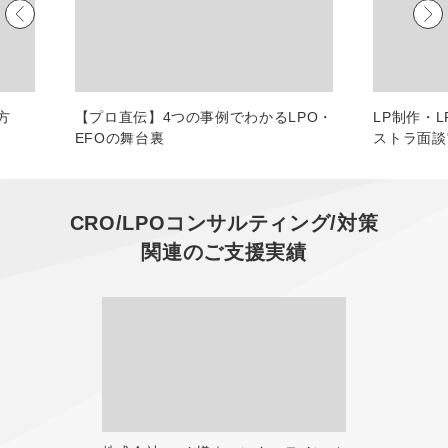
マーケマネージャー
カスタマーサクセスマネージャー
常勤監査役
方
【プロ直伝】4つの事例でわかるLPO・
LP制作・
EFOの舞台裏
ストラ面談
内部監査室長
募集要項一覧
CRO/LPOコンサルティング/対策
関連のご支援実績