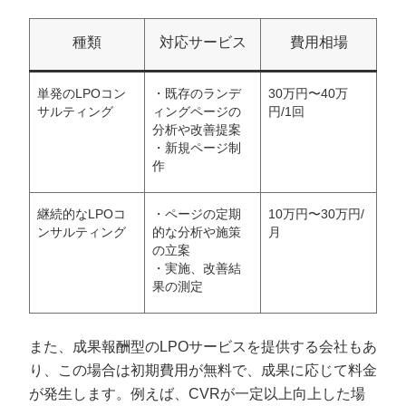
種類
対応サービス
費用相場
単発のLPOコン
・既存のランデ
30万円〜40万
サルティング
ィングページの
円/1回
分析や改善提案
・新規ページ制
作
継続的なLPOコ
・ページの定期
10万円〜30万円/
ンサルティング
的な分析や施策
月
の立案
・実施、改善結
果の測定
また、成果報酬型のLPOサービスを提供する会社もあ
り、この場合は初期費用が無料で、成果に応じて料金
が発生します。例えば、CVRが一定以上向上した場