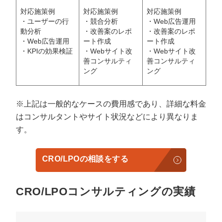
対応施策例
対応施策例
対応施策例
・ユーザーの行
・競合分析
・Web広告運用
動分析
・改善案のレポ
・改善案のレポ
・Web広告運用
ート作成
ート作成
・KPIの効果検証
・Webサイト改
・Webサイト改
善コンサルティ
善コンサルティ
ング
ング
※上記は一般的なケースの費用感であり、詳細な料金
はコンサルタントやサイト状況などにより異なりま
す。
CRO/LPOの相談をする
CRO/LPOコンサルティングの実績