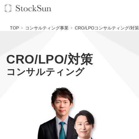
TOP
コンサルティング事業
CRO/LPOコンサルティング/対策
CRO/LPO/対策
オーダーメイド支援
コンサルティング
BPO支援
TOP
オリジナルサービス
オンラインサロン
コンサルタント一覧
定額制Webマーケティング代行『マキトルくん』
StockSun道場
実績
品質ガイドライン
定額制営業代行『カリトルくん』
格安でAI導入支援『あいのりAI』
お役立ち資料
年収エージェント
社内コンペ
定額制採用代行・RPO『トルトルくん』
拡散付1日密着動画制作『まるごと社長』
道場TOP
料金表
クレーム窓口
営業改善特化の動画制作『動画でカリトルくん』
1本無料で記事を制作『SEOトライアル』
動画編集