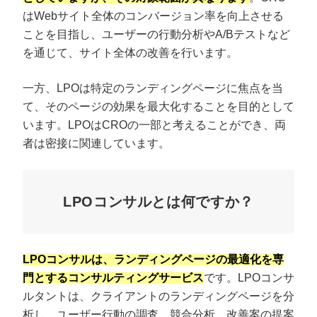
はWebサイト全体のコンバージョン率を向上させる
ことを目指し、ユーザーの行動分析やA/Bテストなど
を通じて、サイト全体の改善を行います。
一方、LPOは特定のランディングページに焦点を当
て、そのページの効果を最大化することを目的として
います。LPOはCROの一部と考えることができ、両
者は密接に関連しています。
LPOコンサルとは何ですか？
プロに無料相談をする
会社概要資料をダウ
StockSun株式会社
〒160-0023 東京都新宿区西新宿3丁目8番3号 新都
LPOコンサルは、ランディングページの最適化を専
サイトマップ
プライバシーポリシー
門とするコンサルティングサービス
です。LPOコンサ
ルタントは、クライアントのランディングページを分
析し、ユーザー行動の調査、競合分析、改善案の提案