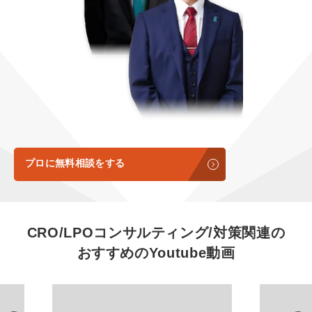
定額LINE運用代行『LINEマキトルくん』
定額制LP制作・改善『最強LP』
エンジニア
会社概要・役員紹介
採用YouTubeチャンネル構築『トリトル』
広告運用
ミッション・ビジョン・バリュー
YouTubeディレクター
代表メッセージ（岩野圭佑）
業務委託
取締役メッセージ（株本祐己）
認定パートナー
プロに無料相談をする
動画ディレクター
営業
CRO/LPOコンサルティング/対策関連の
おすすめの
Youtube動画
インターン
正社員