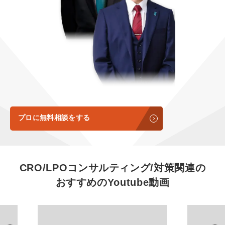
定額LINE運用代行『LINEマキトルくん』
定額制LP制作・改善『最強LP』
エンジニア
会社概要・役員紹介
採用YouTubeチャンネル構築『トリトル』
広告運用
ミッション・ビジョン・バリュー
YouTubeディレクター
代表メッセージ（岩野圭佑）
業務委託
取締役メッセージ（株本祐己）
認定パートナー
プロに無料相談をする
動画ディレクター
営業
CRO/LPOコンサルティング/対策関連の
おすすめの
Youtube動画
インターン
正社員