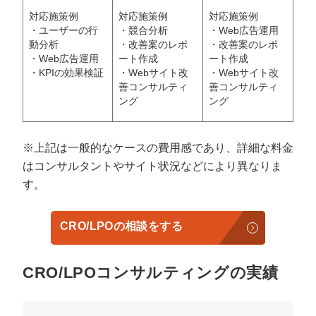
対応施策例
対応施策例
対応施策例
・ユーザーの行
・競合分析
・Web広告運用
動分析
・改善案のレポ
・改善案のレポ
・Web広告運用
ート作成
ート作成
・KPIの効果検証
・Webサイト改
・Webサイト改
善コンサルティ
善コンサルティ
ング
ング
※上記は一般的なケースの費用感であり、詳細な料金
はコンサルタントやサイト状況などにより異なりま
す。
CRO/LPOの相談をする
CRO/LPOコンサルティングの実績