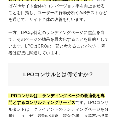
はWebサイト全体のコンバージョン率を向上させる
ことを目指し、ユーザーの行動分析やA/Bテストなど
を通じて、サイト全体の改善を行います。
一方、LPOは特定のランディングページに焦点を当
て、そのページの効果を最大化することを目的として
います。LPOはCROの一部と考えることができ、両
者は密接に関連しています。
LPOコンサルとは何ですか？
プロに無料相談をする
会社概要資料をダウ
StockSun株式会社
〒160-0023 東京都新宿区西新宿3丁目8番3号 新都
LPOコンサルは、ランディングページの最適化を専
サイトマップ
プライバシーポリシー
門とするコンサルティングサービス
です。LPOコンサ
ルタントは、クライアントのランディングページを分
析し、ユーザー行動の調査、競合分析、改善案の提案