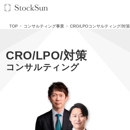
TOP
コンサルティング事業
CRO/LPOコンサルティング/対策
CRO/LPO/対策
オーダーメイド支援
コンサルティング
BPO支援
TOP
オリジナルサービス
オンラインサロン
コンサルタント一覧
定額制Webマーケティング代行『マキトルくん』
StockSun道場
実績
品質ガイドライン
定額制営業代行『カリトルくん』
格安でAI導入支援『あいのりAI』
お役立ち資料
年収エージェント
社内コンペ
定額制採用代行・RPO『トルトルくん』
拡散付1日密着動画制作『まるごと社長』
道場TOP
料金表
クレーム窓口
営業改善特化の動画制作『動画でカリトルくん』
1本無料で記事を制作『SEOトライアル』
動画編集