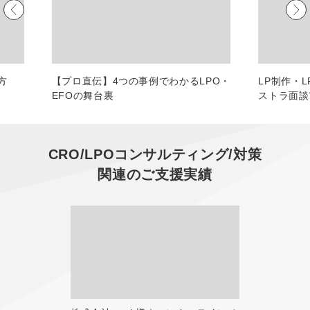
マーケマネージャー
カスタマーサクセスマネージャー
常勤監査役
方
【プロ直伝】4つの事例でわかるLPO・
LP制作・
EFOの舞台裏
ストラ面談
内部監査室長
募集要項一覧
CRO/LPOコンサルティング/対策
関連のご支援実績