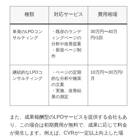
種類
対応サービス
費用相場
単発のLPOコン
・既存のランデ
30万円〜40万
サルティング
ィングページの
円/1回
分析や改善提案
・新規ページ制
作
継続的なLPOコ
・ページの定期
10万円〜30万円/
ンサルティング
的な分析や施策
月
の立案
・実施、改善結
果の測定
また、成果報酬型のLPOサービスを提供する会社もあ
り、この場合は初期費用が無料で、成果に応じて料金
が発生します。例えば、CVRが一定以上向上した場