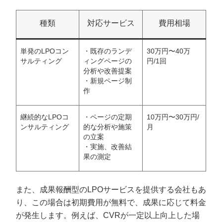
種類
対応サービス
費用相場
単発のLPOコン
・既存のランデ
30万円〜40万
サルティング
ィングページの
円/1回
分析や改善提案
・新規ページ制
作
継続的なLPOコ
・ページの定期
10万円〜30万円/
ンサルティング
的な分析や施策
月
の立案
・実施、改善結
果の測定
また、成果報酬型のLPOサービスを提供する会社もあ
り、この場合は初期費用が無料で、成果に応じて料金
が発生します。例えば、CVRが一定以上向上した場