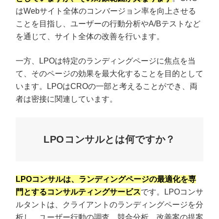
はWebサイト全体のコンバージョン率を向上させる
ことを目指し、ユーザーの行動分析やA/Bテストなど
を通じて、サイト全体の改善を行います。
一方、LPOは特定のランディングページに焦点を当
て、そのページの効果を最大化することを目的として
います。LPOはCROの一部と考えることができ、両
者は密接に関連しています。
LPOコンサルとは何ですか？
プロに無料相談をする
会社概要資料をダウ
StockSun株式会社
〒160-0023 東京都新宿区西新宿3丁目8番3号 新都
LPOコンサルは、ランディングページの最適化を専
サイトマップ
プライバシーポリシー
門とするコンサルティングサービス
です。LPOコンサ
ルタントは、クライアントのランディングページを分
析し、ユーザー行動の調査、競合分析、改善案の提案