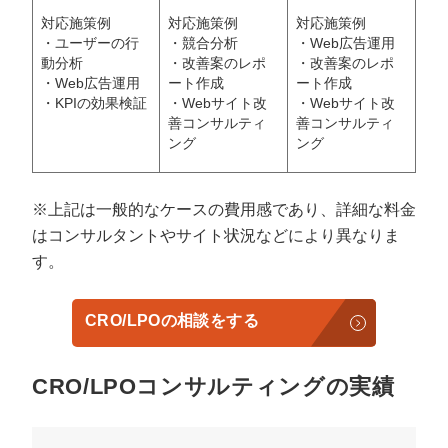
対応施策例
対応施策例
対応施策例
・ユーザーの行
・競合分析
・Web広告運用
動分析
・改善案のレポ
・改善案のレポ
・Web広告運用
ート作成
ート作成
・KPIの効果検証
・Webサイト改
・Webサイト改
善コンサルティ
善コンサルティ
ング
ング
※上記は一般的なケースの費用感であり、詳細な料金
はコンサルタントやサイト状況などにより異なりま
す。
CRO/LPOの相談をする
CRO/LPOコンサルティングの実績