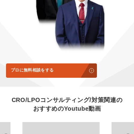
定額LINE運用代行『LINEマキトルくん』
定額制LP制作・改善『最強LP』
エンジニア
会社概要・役員紹介
採用YouTubeチャンネル構築『トリトル』
広告運用
ミッション・ビジョン・バリュー
YouTubeディレクター
代表メッセージ（岩野圭佑）
業務委託
取締役メッセージ（株本祐己）
認定パートナー
プロに無料相談をする
動画ディレクター
営業
CRO/LPOコンサルティング/対策関連の
おすすめの
Youtube動画
インターン
正社員