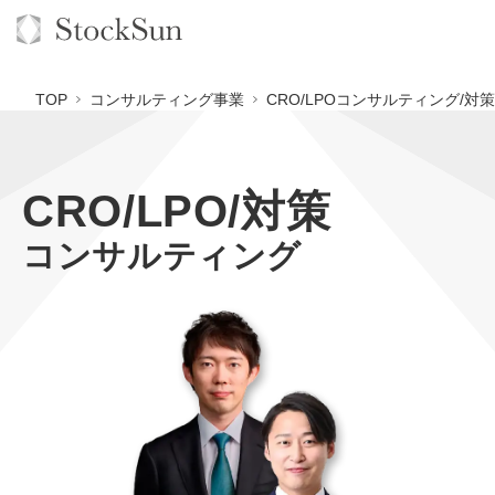
TOP
コンサルティング事業
CRO/LPOコンサルティング/対策
CRO/LPO/対策
オーダーメイド支援
コンサルティング
BPO支援
TOP
オリジナルサービス
オンラインサロン
コンサルタント一覧
定額制Webマーケティング代行『マキトルくん』
StockSun道場
実績
品質ガイドライン
定額制営業代行『カリトルくん』
格安でAI導入支援『あいのりAI』
お役立ち資料
年収エージェント
社内コンペ
定額制採用代行・RPO『トルトルくん』
拡散付1日密着動画制作『まるごと社長』
道場TOP
料金表
クレーム窓口
営業改善特化の動画制作『動画でカリトルくん』
1本無料で記事を制作『SEOトライアル』
動画編集