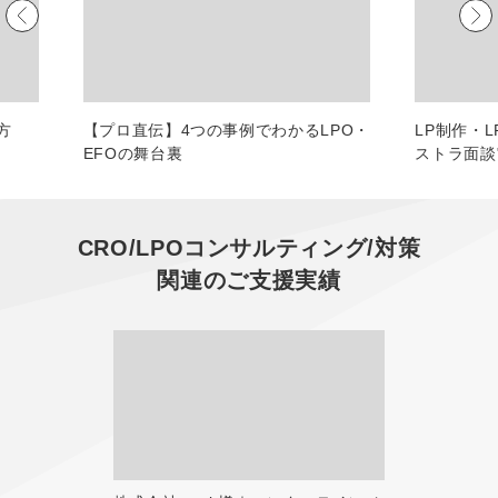
マーケマネージャー
カスタマーサクセスマネージャー
常勤監査役
方
【プロ直伝】4つの事例でわかるLPO・
LP制作・
EFOの舞台裏
ストラ面談
内部監査室長
募集要項一覧
CRO/LPOコンサルティング/対策
関連のご支援実績