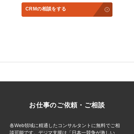
CRMの相談をする
会社概要資料をダウンロード
プロに無料相談をする
する
StockSun株式会社
〒160-0023 東京都新宿区西新宿3丁目8番3号 新都心
お仕事のご依頼・ご相談
善ビル7階
サイトマップ
プライバシーポリシー
各Web領域に精通したコンサルタントに無料でご相
談可能です。デジマ支援は「日本一競争が激しい