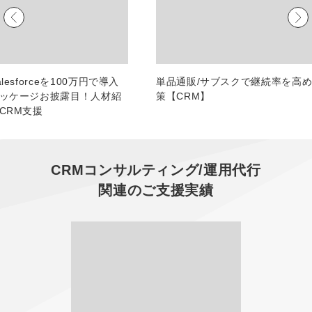
マーケマネージャー
カスタマーサクセスマネージャー
常勤監査役
lesforceを100万円で導入
単品通販/サブスクで継続率を高
ッケージお披露目！人材紹
策【CRM】
内部監査室長
CRM支援
募集要項一覧
CRMコンサルティング/運用代行
関連のご支援実績