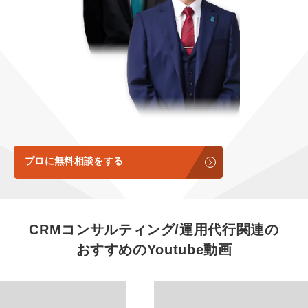
定額LINE運用代行『LINEマキトルくん』
定額制LP制作・改善『最強LP』
エンジニア
会社概要・役員紹介
採用YouTubeチャンネル構築『トリトル』
広告運用
ミッション・ビジョン・バリュー
YouTubeディレクター
代表メッセージ（岩野圭佑）
業務委託
取締役メッセージ（株本祐己）
認定パートナー
プロに無料相談をする
動画ディレクター
営業
CRMコンサルティング/運用代行関連の
おすすめの
Youtube動画
インターン
正社員