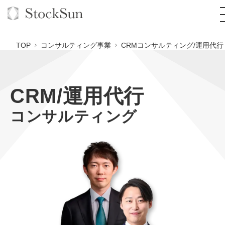
TOP
コンサルティング事業
CRMコンサルティング/運用代行
CRM/運用代行
オーダーメイド支援
コンサルティング
BPO支援
TOP
オリジナルサービス
オンラインサロン
コンサルタント一覧
定額制Webマーケティング代行『マキトルくん』
StockSun道場
実績
品質ガイドライン
定額制営業代行『カリトルくん』
格安でAI導入支援『あいのりAI』
お役立ち資料
年収エージェント
社内コンペ
定額制採用代行・RPO『トルトルくん』
拡散付1日密着動画制作『まるごと社長』
道場TOP
料金表
クレーム窓口
営業改善特化の動画制作『動画でカリトルくん』
1本無料で記事を制作『SEOトライアル』
動画編集