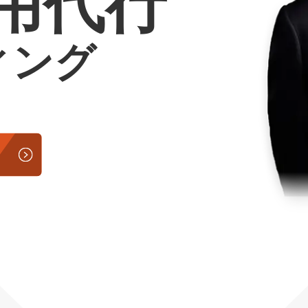
運用代行
Yo
ィング
会社概要・役員紹介
ミッション・ビジョン・バリュー
代表メッセージ（岩野圭佑）
業務委託
取締役メッセージ（株本祐己）
認定パートナー
動画ディレクター
営業
インターン
正社員