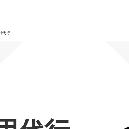
用代行
オーダーメイド支援
TO
定
格
BPO支援
コ
定
拡
オリジナルサービス
オンラインサロン
品
定
1
道
StockSun道場
実績
社
営
定
動
お役立ち資料
年収エージェント
ク
定
採
エ
料金表
広