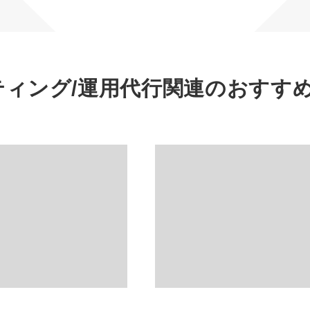
マーケマネージャー
カスタマーサクセスマネージャー
常勤監査役
ティング/運用代行関連の
おすす
内部監査室長
募集要項一覧