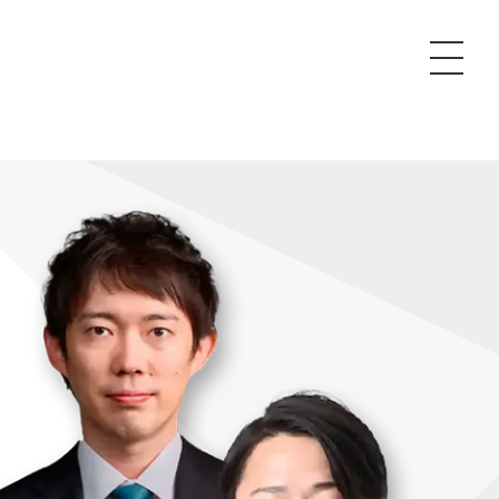
P
額制Webマーケティング代行『マキトルくん』
安でAI導入支援『あいのりAI』
ンサルタント一覧
額制営業代行『カリトルくん』
散付1日密着動画制作『まるごと社長』
質ガイドライン
額制採用代行・RPO『トルトルくん』
本無料で記事を制作『SEOトライアル』
場TOP
内コンペ
業改善特化の動画制作『動画でカリトルくん』
額制LP制作・改善『最強LP』
画編集
レーム窓口
額LINE運用代行『LINEマキトルくん』
用YouTubeチャンネル構築『トリトル』
ンジニア
告運用