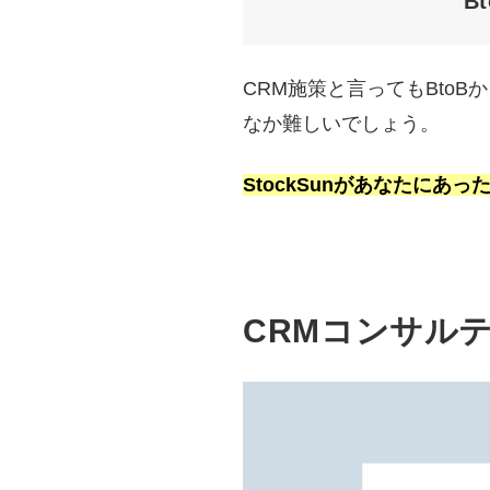
B
CRM施策と言ってもBto
なか難しいでしょう。
StockSunがあなたに
CRMコンサル