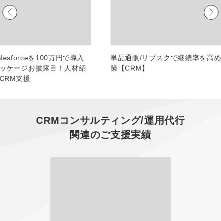
マーケマネージャー
カスタマーサクセスマネージャー
常勤監査役
lesforceを100万円で導入
単品通販/サブスクで継続率を高
ッケージお披露目！人材紹
策【CRM】
内部監査室長
CRM支援
募集要項一覧
CRMコンサルティング/運用代行
関連のご支援実績