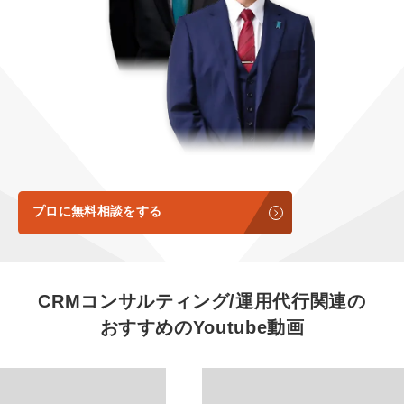
定額LINE運用代行『LINEマキトルくん』
定額制LP制作・改善『最強LP』
エンジニア
会社概要・役員紹介
採用YouTubeチャンネル構築『トリトル』
広告運用
ミッション・ビジョン・バリュー
YouTubeディレクター
代表メッセージ（岩野圭佑）
業務委託
取締役メッセージ（株本祐己）
認定パートナー
プロに無料相談をする
動画ディレクター
営業
CRMコンサルティング/運用代行関連の
おすすめの
Youtube動画
インターン
正社員