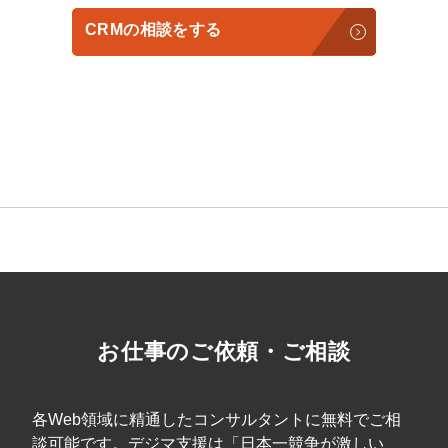
CRMの相談をする
会社概要資料をダウンロード
プロに無料相談をする
する
StockSun株式会社
〒160-0023 東京都新宿区西新宿3丁目8番3号 新都心
お仕事のご依頼・ご相談
善ビル7階
サイトマップ
プライバシーポリシー
各Web領域に精通したコンサルタントに無料でご相
談可能です。デジマ支援は「日本一競争が激しい