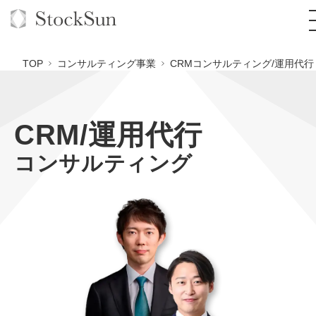
TOP
コンサルティング事業
CRMコンサルティング/運用代行
CRM/運用代行
オーダーメイド支援
コンサルティング
BPO支援
TOP
オリジナルサービス
オンラインサロン
コンサルタント一覧
定額制Webマーケティング代行『マキトルくん』
StockSun道場
実績
品質ガイドライン
定額制営業代行『カリトルくん』
格安でAI導入支援『あいのりAI』
お役立ち資料
年収エージェント
社内コンペ
定額制採用代行・RPO『トルトルくん』
拡散付1日密着動画制作『まるごと社長』
道場TOP
料金表
クレーム窓口
営業改善特化の動画制作『動画でカリトルくん』
1本無料で記事を制作『SEOトライアル』
動画編集