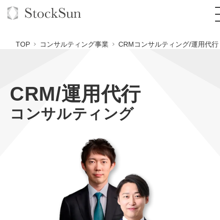
TOP
コンサルティング事業
CRMコンサルティング/運用代行
CRM/運用代行
オーダーメイド支援
コンサルティング
BPO支援
TOP
オリジナルサービス
オンラインサロン
コンサルタント一覧
定額制Webマーケティング代行『マキトルくん』
StockSun道場
実績
品質ガイドライン
定額制営業代行『カリトルくん』
格安でAI導入支援『あいのりAI』
お役立ち資料
年収エージェント
社内コンペ
定額制採用代行・RPO『トルトルくん』
拡散付1日密着動画制作『まるごと社長』
道場TOP
料金表
クレーム窓口
営業改善特化の動画制作『動画でカリトルくん』
1本無料で記事を制作『SEOトライアル』
動画編集