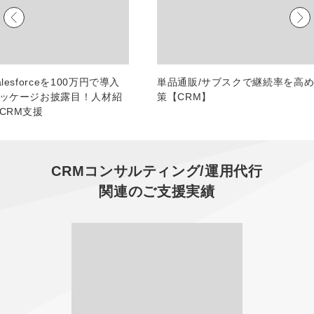
マーケマネージャー
カスタマーサクセスマネージャー
常勤監査役
lesforceを100万円で導入
単品通販/サブスクで継続率を高
ッケージお披露目！人材紹
策【CRM】
内部監査室長
CRM支援
募集要項一覧
CRMコンサルティング/運用代行
関連のご支援実績