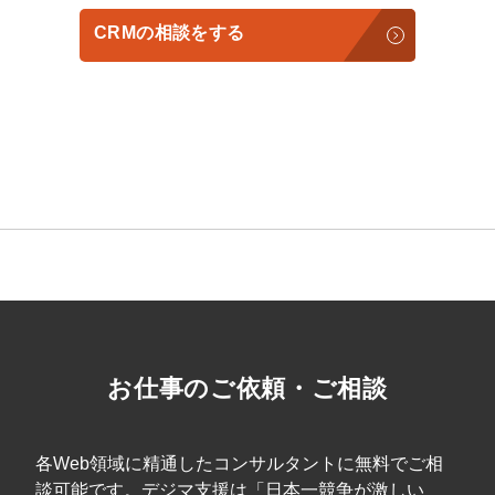
CRMの相談をする
会社概要資料をダウンロード
プロに無料相談をする
する
StockSun株式会社
〒160-0023 東京都新宿区西新宿3丁目8番3号 新都心
お仕事のご依頼・ご相談
善ビル7階
サイトマップ
プライバシーポリシー
各Web領域に精通したコンサルタントに無料でご相
談可能です。デジマ支援は「日本一競争が激しい