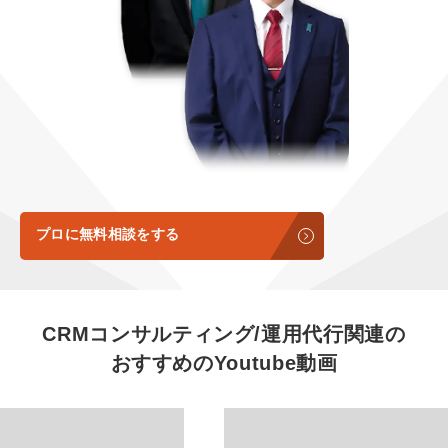
定額LINE運用代行『LINEマキトルくん』
定額制LP制作・改善『最強LP』
エンジニア
会社概要・役員紹介
採用YouTubeチャンネル構築『トリトル』
広告運用
ミッション・ビジョン・バリュー
YouTubeディレクター
代表メッセージ（岩野圭佑）
業務委託
取締役メッセージ（株本祐己）
認定パートナー
プロに無料相談をする
動画ディレクター
営業
CRMコンサルティング/運用代行関連の
おすすめの
Youtube動画
インターン
正社員