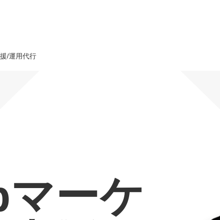
援/運用代行
オーダーメイド支援
TO
定
格
BPO支援
コ
定
拡
オリジナルサービス
オンラインサロン
品
定
1
道
StockSun道場
実績
社
営
定
動
bマーケ
お役立ち資料
年収エージェント
ク
定
採
エ
料金表
広