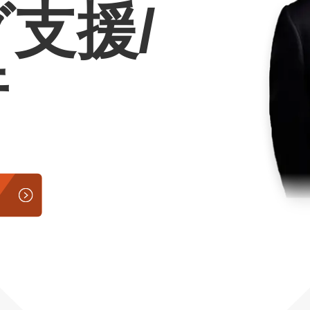
支援/
Yo
会社概要・役員紹介
行
ミッション・ビジョン・バリュー
代表メッセージ（岩野圭佑）
業務委託
取締役メッセージ（株本祐己）
認定パートナー
動画ディレクター
営業
インターン
正社員