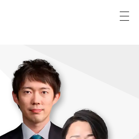
P
額制Webマーケティング代行『マキトルくん』
安でAI導入支援『あいのりAI』
ンサルタント一覧
額制営業代行『カリトルくん』
散付1日密着動画制作『まるごと社長』
質ガイドライン
額制採用代行・RPO『トルトルくん』
本無料で記事を制作『SEOトライアル』
場TOP
内コンペ
業改善特化の動画制作『動画でカリトルくん』
額制LP制作・改善『最強LP』
画編集
レーム窓口
額LINE運用代行『LINEマキトルくん』
用YouTubeチャンネル構築『トリトル』
ンジニア
告運用