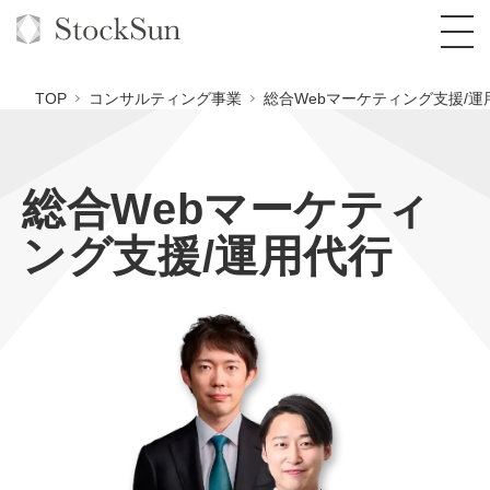
TOP
コンサルティング事業
総合Webマーケティング支援/運
総合Webマーケティ
オーダーメイド支援
ング支援/運用代行
BPO支援
TOP
オリジナルサービス
オンラインサロン
コンサルタント一覧
定額制Webマーケティング代行『マキトルく
ん』
StockSun道場
実績
品質ガイドライン
格安でAI導入支援『あいのりAI』
定額制営業代行『カリトルくん』
お役立ち資料
年収エージェント
社内コンペ
拡散付1日密着動画制作『まるごと社長』
道場TOP
定額制採用代行・RPO『トルトルくん』
料金表
クレーム窓口
1本無料で記事を制作『SEOトライアル』
動画編集
営業改善特化の動画制作『動画でカリトルく