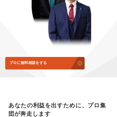
定額制LP制作・改善『最強LP』
エンジニア
ん』
会社概要・役員紹介
採用YouTubeチャンネル構築『トリトル』
広告運用
定額LINE運用代行『LINEマキトルくん』
ミッション・ビジョン・バリュー
YouTubeディレクター
代表メッセージ（岩野圭佑）
業務委託
取締役メッセージ（株本祐己）
認定パートナー
プロに無料相談をする
動画ディレクター
営業
インターン
あなたの利益を出すために、プロ集
正社員
団が奔走します