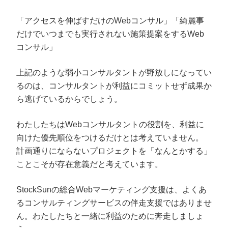
マーケマネージャー
「アクセスを伸ばすだけのWebコンサル」「綺麗事
カスタマーサクセスマネージャー
だけでいつまでも実行されない施策提案をするWeb
コンサル」
常勤監査役
内部監査室長
上記のような弱小コンサルタントが野放しになってい
るのは、コンサルタントが利益にコミットせず成果か
募集要項一覧
ら逃げているからでしょう。
わたしたちはWebコンサルタントの役割を、利益に
向けた優先順位をつけるだけとは考えていません。
計画通りにならないプロジェクトを「なんとかする」
ことこそが存在意義だと考えています。
StockSunの総合Webマーケティング支援は、よくあ
るコンサルティングサービスの伴走支援ではありませ
ん。わたしたちと一緒に利益のために奔走しましょ