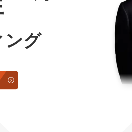
行
Yo
会社概要・役員紹介
ィング
ミッション・ビジョン・バリュー
代表メッセージ（岩野圭佑）
業務委託
取締役メッセージ（株本祐己）
認定パートナー
動画ディレクター
営業
インターン
正社員