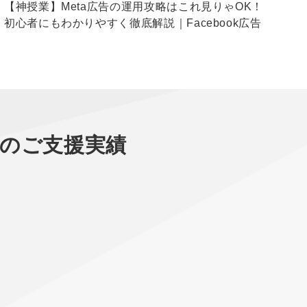
【神授業】Meta広告の運用攻略はこれ見りゃOK！
【
初心者にもわかりやすく徹底解説｜Facebook広告
5
広
のご支援実績