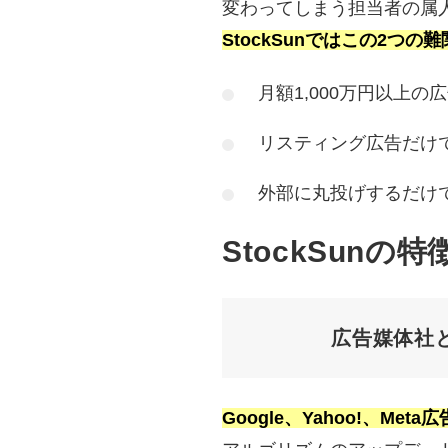
変わってしまう担当者の属
StockSunではこの2つ
月額1,000万円以上
リスティング広告だけ
外部に丸投げするだけ
StockSunの特
広告媒体社
Google、Yahoo!、