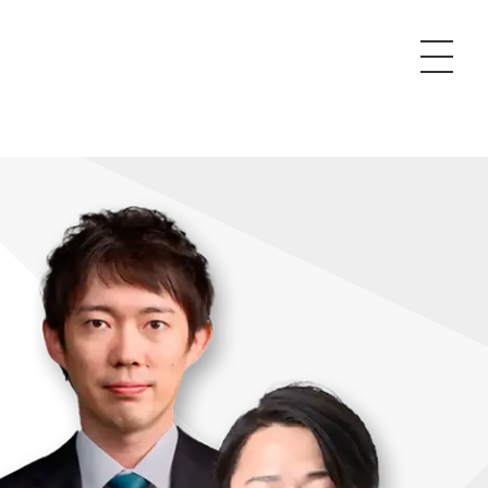
P
額制Webマーケティング代行『マキトルくん』
安でAI導入支援『あいのりAI』
ンサルタント一覧
額制営業代行『カリトルくん』
散付1日密着動画制作『まるごと社長』
質ガイドライン
額制採用代行・RPO『トルトルくん』
本無料で記事を制作『SEOトライアル』
場TOP
内コンペ
業改善特化の動画制作『動画でカリトルくん』
額制LP制作・改善『最強LP』
画編集
レーム窓口
額LINE運用代行『LINEマキトルくん』
用YouTubeチャンネル構築『トリトル』
ンジニア
告運用