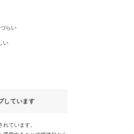
りづらい
しい
プしています
されています。