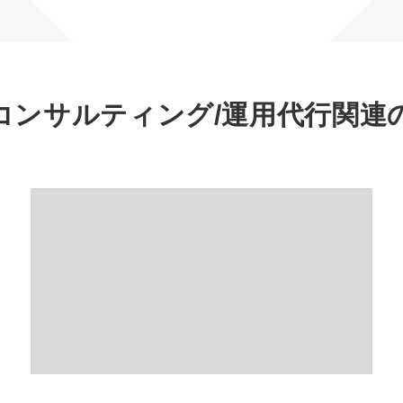
マーケマネージャー
カスタマーサクセスマネージャー
常勤監査役
コンサルティング/運用代行
関連
内部監査室長
募集要項一覧