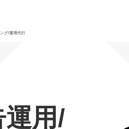
ング/運用代行
オーダーメイド支援
TO
定
格
BPO支援
コ
定
拡
オリジナルサービス
オンラインサロン
品
定
1
道
StockSun道場
実績
社
営
定
動
告運用/
お役立ち資料
年収エージェント
ク
定
採
エ
料金表
広