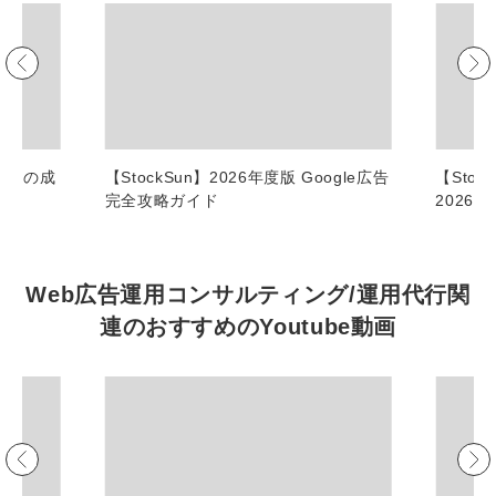
マーケマネージャー
カスタマーサクセスマネージャー
常勤監査役
内部監査室長
 9つの成
【StockSun】2026年度版 Google広告
【Stoc
完全攻略ガイド
2026
募集要項一覧
Web広告運用コンサルティング/運用代行関
連の
おすすめの
Youtube動画