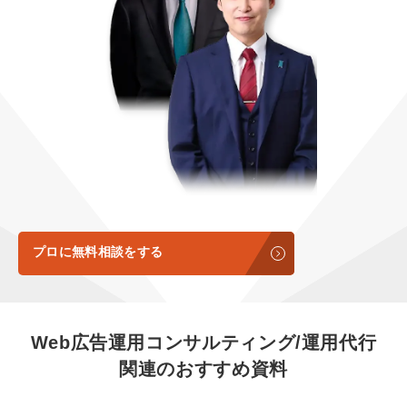
定額制LP制作・改善『最強LP』
エンジニア
ん』
会社概要・役員紹介
採用YouTubeチャンネル構築『トリトル』
広告運用
定額LINE運用代行『LINEマキトルくん』
ミッション・ビジョン・バリュー
YouTubeディレクター
代表メッセージ（岩野圭佑）
業務委託
取締役メッセージ（株本祐己）
認定パートナー
動画ディレクター
プロに無料相談をする
営業
インターン
Web広告運用コンサルティング/運用代行
関連のおすすめ資料
正社員