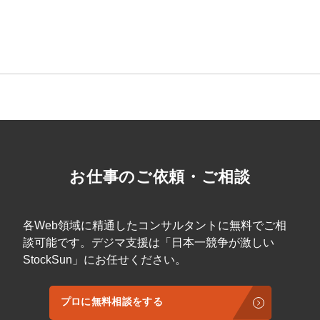
お仕事のご依頼・ご相談
会社概要資料をダウンロー
プロに無料相談をする
ドする
各Web領域に精通したコンサルタントに無料でご相
談可能です。デジマ支援は「日本一競争が激しい
StockSun株式会社
〒160-0023 東京都新宿区西新宿3丁目8番3号 新
都心丸善ビル7階
StockSun」にお任せください。
サイトマップ
プライバシーポリシー
プロに無料相談をする