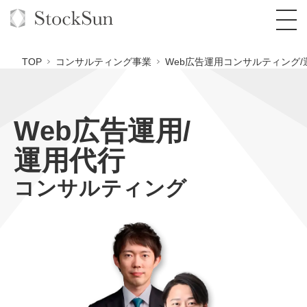
TOP
コンサルティング事業
Web広告運用コンサルティング/
Web広告運用/
オーダーメイド支援
運用代行
BPO支援
TOP
コンサルティング
オリジナルサービス
オンラインサロン
コンサルタント一覧
定額制Webマーケティング代行『マキトルく
ん』
StockSun道場
実績
品質ガイドライン
格安でAI導入支援『あいのりAI』
定額制営業代行『カリトルくん』
お役立ち資料
年収エージェント
社内コンペ
拡散付1日密着動画制作『まるごと社長』
道場TOP
定額制採用代行・RPO『トルトルくん』
料金表
クレーム窓口
1本無料で記事を制作『SEOトライアル』
動画編集
営業改善特化の動画制作『動画でカリトルく