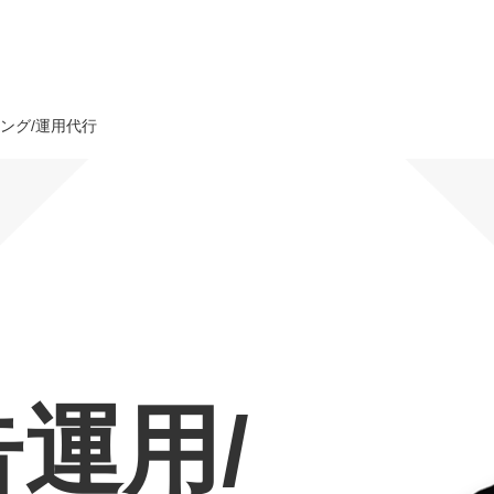
ング/運用代行
オーダーメイド支援
TO
定
格
BPO支援
コ
定
拡
オリジナルサービス
オンラインサロン
品
定
1
道
StockSun道場
実績
社
営
定
動
告運用/
お役立ち資料
年収エージェント
ク
定
採
エ
料金表
広