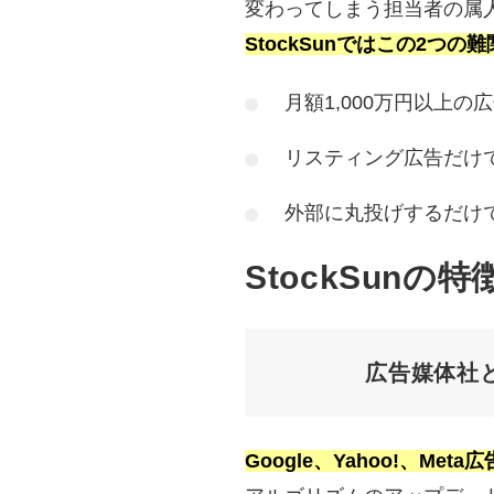
変わってしまう担当者の属
StockSunではこの2つ
月額1,000万円以上
リスティング広告だけ
外部に丸投げするだけ
StockSunの特
広告媒体社
Google、Yahoo!、