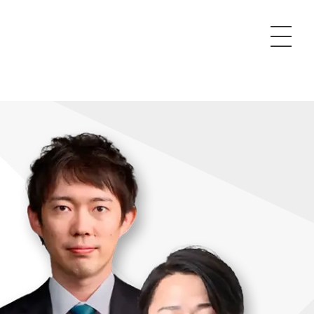
P
額制Webマーケティング代行『マキトルくん』
安でAI導入支援『あいのりAI』
ンサルタント一覧
額制営業代行『カリトルくん』
散付1日密着動画制作『まるごと社長』
質ガイドライン
額制採用代行・RPO『トルトルくん』
本無料で記事を制作『SEOトライアル』
場TOP
内コンペ
業改善特化の動画制作『動画でカリトルくん』
額制LP制作・改善『最強LP』
画編集
レーム窓口
額LINE運用代行『LINEマキトルくん』
用YouTubeチャンネル構築『トリトル』
ンジニア
告運用