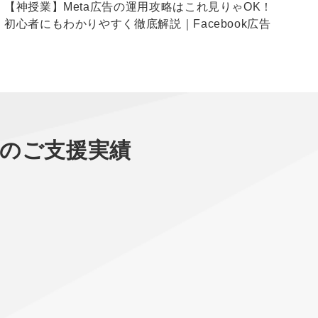
【神授業】Meta広告の運用攻略はこれ見りゃOK！
【
初心者にもわかりやすく徹底解説｜Facebook広告
5
広
のご支援実績