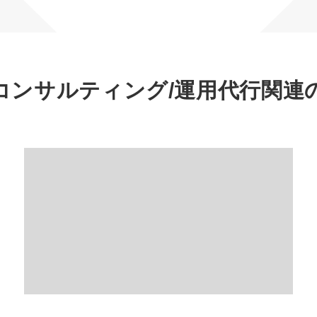
マーケマネージャー
カスタマーサクセスマネージャー
常勤監査役
コンサルティング/運用代行
関連
内部監査室長
募集要項一覧