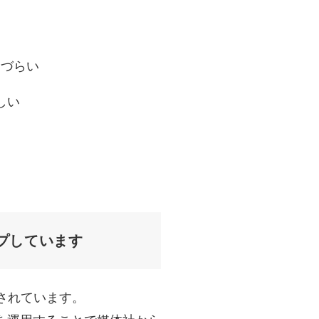
りづらい
しい
プしています
されています。