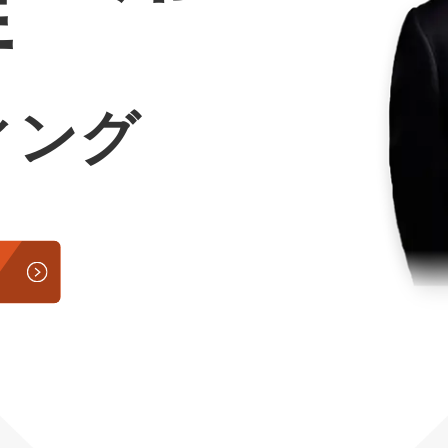
行
Yo
会社概要・役員紹介
ィング
ミッション・ビジョン・バリュー
代表メッセージ（岩野圭佑）
業務委託
取締役メッセージ（株本祐己）
認定パートナー
動画ディレクター
営業
インターン
正社員