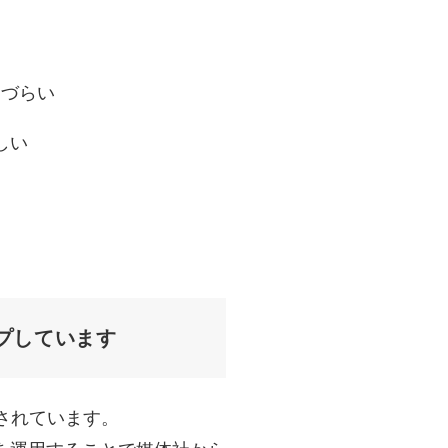
りづらい
しい
プしています
されています。