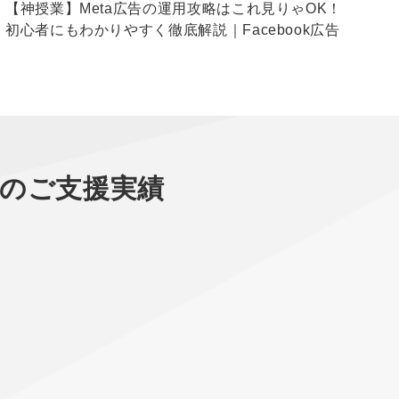
【神授業】Meta広告の運用攻略はこれ見りゃOK！
【
初心者にもわかりやすく徹底解説｜Facebook広告
5
広
のご支援実績