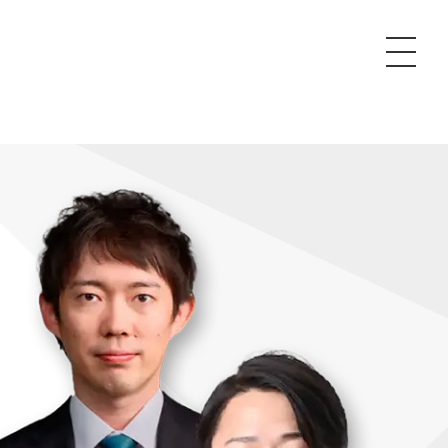
P
額制Webマーケティング代行『マキトルくん』
安でAI導入支援『あいのりAI』
ンサルタント一覧
額制営業代行『カリトルくん』
散付1日密着動画制作『まるごと社長』
質ガイドライン
額制採用代行・RPO『トルトルくん』
本無料で記事を制作『SEOトライアル』
場TOP
内コンペ
業改善特化の動画制作『動画でカリトルくん』
額制LP制作・改善『最強LP』
画編集
レーム窓口
額LINE運用代行『LINEマキトルくん』
用YouTubeチャンネル構築『トリトル』
ンジニア
告運用