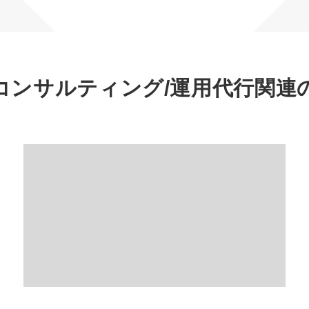
マーケマネージャー
カスタマーサクセスマネージャー
常勤監査役
コンサルティング/運用代行
関連
内部監査室長
募集要項一覧