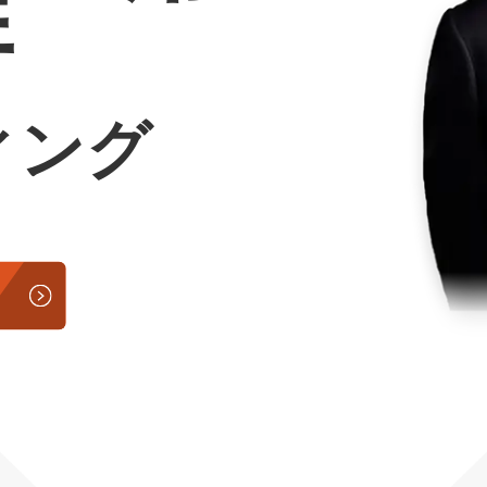
行
Yo
会社概要・役員紹介
ィング
ミッション・ビジョン・バリュー
代表メッセージ（岩野圭佑）
業務委託
取締役メッセージ（株本祐己）
認定パートナー
動画ディレクター
営業
インターン
正社員