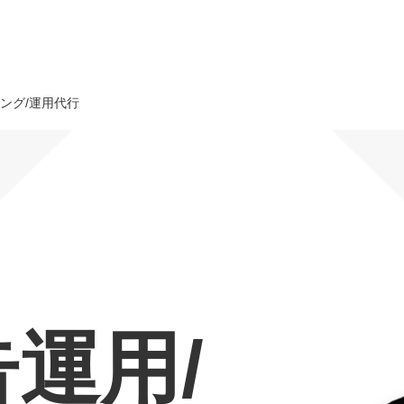
ング/運用代行
オーダーメイド支援
TO
定
格
BPO支援
コ
定
拡
オリジナルサービス
オンラインサロン
品
定
1
道
StockSun道場
実績
社
営
定
動
告運用/
お役立ち資料
年収エージェント
ク
定
採
エ
料金表
広