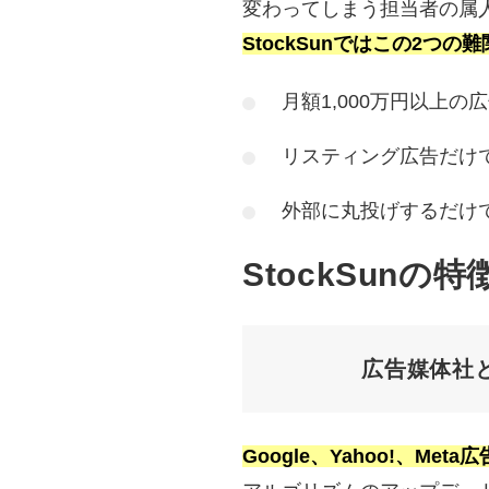
変わってしまう担当者の属
StockSunではこの2つ
月額1,000万円以上
リスティング広告だけ
外部に丸投げするだけ
StockSunの特
広告媒体社
Google、Yahoo!、