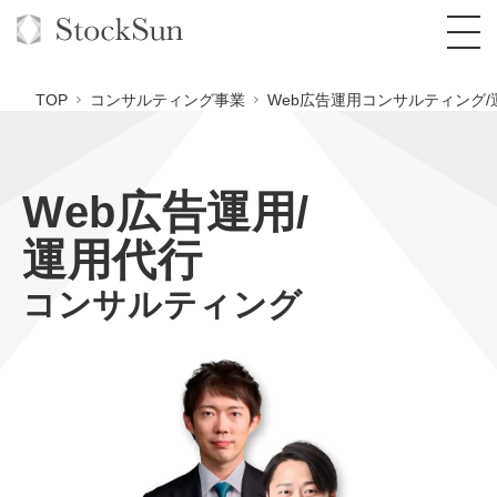
TOP
コンサルティング事業
Web広告運用コンサルティング/
Web広告運用/
オーダーメイド支援
運用代行
BPO支援
TOP
コンサルティング
オリジナルサービス
オンラインサロン
コンサルタント一覧
定額制Webマーケティング代行『マキトルく
ん』
StockSun道場
実績
品質ガイドライン
格安でAI導入支援『あいのりAI』
定額制営業代行『カリトルくん』
お役立ち資料
年収エージェント
社内コンペ
拡散付1日密着動画制作『まるごと社長』
道場TOP
定額制採用代行・RPO『トルトルくん』
料金表
クレーム窓口
1本無料で記事を制作『SEOトライアル』
動画編集
営業改善特化の動画制作『動画でカリトルく