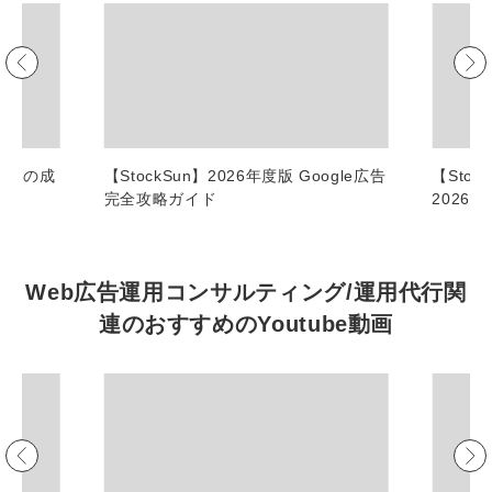
マーケマネージャー
カスタマーサクセスマネージャー
常勤監査役
内部監査室長
 9つの成
【StockSun】2026年度版 Google広告
【Stoc
完全攻略ガイド
2026
募集要項一覧
Web広告運用コンサルティング/運用代行関
連の
おすすめの
Youtube動画