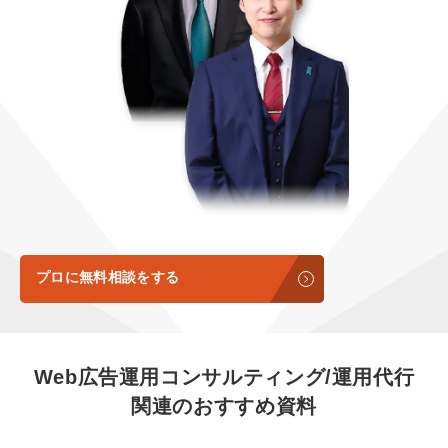
定額制LP制作・改善『最強LP』
エンジニア
ん』
会社概要・役員紹介
採用YouTubeチャンネル構築『トリトル』
広告運用
定額LINE運用代行『LINEマキトルくん』
ミッション・ビジョン・バリュー
YouTubeディレクター
代表メッセージ（岩野圭佑）
業務委託
取締役メッセージ（株本祐己）
認定パートナー
動画ディレクター
プロに無料相談をする
営業
インターン
Web広告運用コンサルティング/運用代行
関連のおすすめ資料
正社員