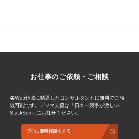
お仕事のご依頼・ご相談
会社概要資料をダウンロー
プロに無料相談をする
ドする
各Web領域に精通したコンサルタントに無料でご相
談可能です。デジマ支援は「日本一競争が激しい
StockSun株式会社
〒160-0023 東京都新宿区西新宿3丁目8番3号 新
都心丸善ビル7階
StockSun」にお任せください。
サイトマップ
プライバシーポリシー
プロに無料相談をする