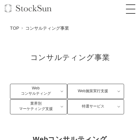
TOP
コンサルティング事業
コンサルティング事業
オーダーメイド支援
BPO支援
TOP
オリジナルサービス
オンラインサロン
コンサルタント一覧
定額制Webマーケティング代行『マキトルく
Web
Web施策実行支援
ん』
コンサルティング
StockSun道場
実績
品質ガイドライン
格安でAI導入支援『あいのりAI』
業界別
特選サービス
定額制営業代行『カリトルくん』
マーケティング支援
お役立ち資料
年収エージェント
社内コンペ
拡散付1日密着動画制作『まるごと社長』
道場TOP
定額制採用代行・RPO『トルトルくん』
料金表
クレーム窓口
1本無料で記事を制作『SEOトライアル』
動画編集
営業改善特化の動画制作『動画でカリトルく
Webコンサルティング