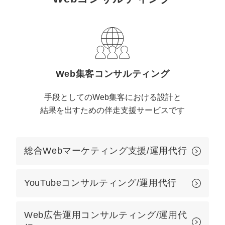
定額制LP制作・改善『最強LP』
エンジニア
ん』
会社概要・役員紹介
採用YouTubeチャンネル構築『トリトル』
広告運用
定額LINE運用代行『LINEマキトルくん』
ミッション・ビジョン・バリュー
YouTubeディレクター
代表メッセージ（岩野圭佑）
Web集客コンサルティング
業務委託
取締役メッセージ（株本祐己）
手段としてのWeb集客における設計と
結果を出すための伴走支援サービスです
認定パートナー
動画ディレクター
総合Webマーケティング支援/運用代行
営業
YouTubeコンサルティング/運用代行
インターン
正社員
Web広告運用コンサルティング/運用代