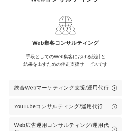
定額制LP制作・改善『最強LP』
エンジニア
ん』
会社概要・役員紹介
採用YouTubeチャンネル構築『トリトル』
広告運用
定額LINE運用代行『LINEマキトルくん』
ミッション・ビジョン・バリュー
YouTubeディレクター
代表メッセージ（岩野圭佑）
Web集客コンサルティング
業務委託
取締役メッセージ（株本祐己）
手段としてのWeb集客における設計と
結果を出すための伴走支援サービスです
認定パートナー
動画ディレクター
総合Webマーケティング支援/運用代行
営業
YouTubeコンサルティング/運用代行
インターン
正社員
Web広告運用コンサルティング/運用代