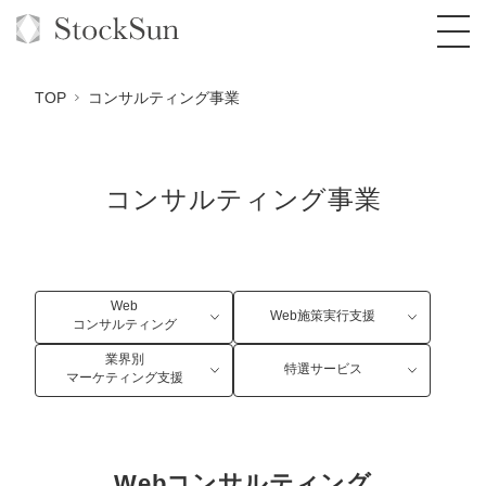
TOP
コンサルティング事業
コンサルティング事業
オーダーメイド支援
BPO支援
TOP
オリジナルサービス
オンラインサロン
コンサルタント一覧
定額制Webマーケティング代行『マキトルく
Web
Web施策実行支援
ん』
コンサルティング
StockSun道場
実績
品質ガイドライン
格安でAI導入支援『あいのりAI』
業界別
特選サービス
定額制営業代行『カリトルくん』
マーケティング支援
お役立ち資料
年収エージェント
社内コンペ
拡散付1日密着動画制作『まるごと社長』
道場TOP
定額制採用代行・RPO『トルトルくん』
料金表
クレーム窓口
1本無料で記事を制作『SEOトライアル』
動画編集
営業改善特化の動画制作『動画でカリトルく
Webコンサルティング