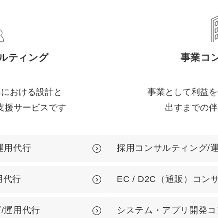
Yo
会社概要・役員紹介
サルティング
事業コ
ミッション・ビジョン・バリュー
代表メッセージ（岩野圭佑）
客における設計と
事業として利益を
業務委託
取締役メッセージ（株本祐己）
支援サービスです
出すまでの伴
認定パートナー
動画ディレクター
運用代行
採用コンサルティング/
営業
用代行
EC / D2C（通販）コ
インターン
正社員
/運用代行
システム・アプリ開発コ