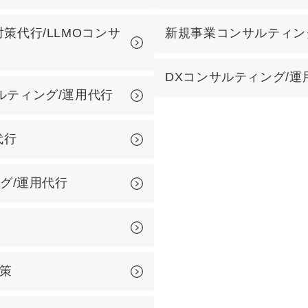
マーケマネージャー
策代行/LLMOコンサ
新規事業コンサルティン
カスタマーサクセスマネージャー
DXコンサルティング/運
常勤監査役
ルティング/運用代行
内部監査室長
代行
募集要項一覧
ング/運用代行
対策