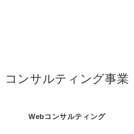
オーダーメイド支援
TO
定
格
BPO支援
コ
定
拡
コンサルティング事業
オリジナルサービス
オンラインサロン
品
定
1
道
StockSun道場
実績
社
営
定
動
お役立ち資料
年収エージェント
ク
定
採
エ
Webコンサルティング
料金表
広