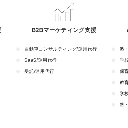
援
B2Bマーケティング支援
自動車コンサルティング/運用代行
塾
SaaS/運用代行
学
受託/運用代行
保
教
学
塾