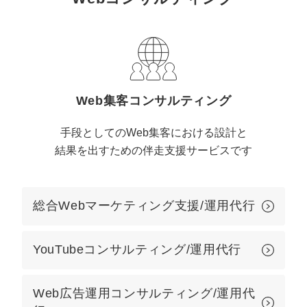
定額制LP制作・改善『最強LP』
エンジニア
ん』
会社概要・役員紹介
採用YouTubeチャンネル構築『トリトル』
広告運用
定額LINE運用代行『LINEマキトルくん』
ミッション・ビジョン・バリュー
YouTubeディレクター
代表メッセージ（岩野圭佑）
Web集客コンサルティング
業務委託
取締役メッセージ（株本祐己）
手段としてのWeb集客における設計と
結果を出すための伴走支援サービスです
認定パートナー
動画ディレクター
総合Webマーケティング支援/運用代行
営業
YouTubeコンサルティング/運用代行
インターン
正社員
Web広告運用コンサルティング/運用代