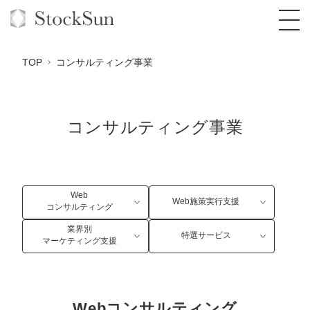
TOP
コンサルティング事業
コンサルティング事業
オーダーメイド支援
BPO支援
TOP
オリジナルサービス
オンラインサロン
コンサルタント一覧
定額制Webマーケティング代行『マキトルく
Web
Web施策実行支援
ん』
コンサルティング
StockSun道場
実績
品質ガイドライン
格安でAI導入支援『あいのりAI』
業界別
特選サービス
定額制営業代行『カリトルくん』
マーケティング支援
お役立ち資料
年収エージェント
社内コンペ
拡散付1日密着動画制作『まるごと社長』
道場TOP
定額制採用代行・RPO『トルトルくん』
料金表
クレーム窓口
1本無料で記事を制作『SEOトライアル』
動画編集
営業改善特化の動画制作『動画でカリトルく
Webコンサルティング