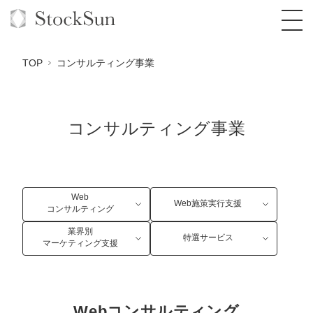
TOP
コンサルティング事業
コンサルティング事業
オーダーメイド支援
BPO支援
TOP
オリジナルサービス
オンラインサロン
コンサルタント一覧
定額制Webマーケティング代行『マキトルく
Web
Web施策実行支援
ん』
コンサルティング
StockSun道場
実績
品質ガイドライン
格安でAI導入支援『あいのりAI』
業界別
特選サービス
定額制営業代行『カリトルくん』
マーケティング支援
お役立ち資料
年収エージェント
社内コンペ
拡散付1日密着動画制作『まるごと社長』
道場TOP
定額制採用代行・RPO『トルトルくん』
料金表
クレーム窓口
1本無料で記事を制作『SEOトライアル』
動画編集
営業改善特化の動画制作『動画でカリトルく
Webコンサルティング