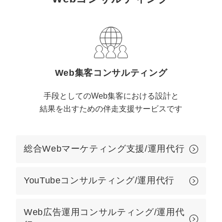
定額制LP制作・改善『最強LP』
エンジニア
ん』
会社概要・役員紹介
採用YouTubeチャンネル構築『トリトル』
広告運用
定額LINE運用代行『LINEマキトルくん』
ミッション・ビジョン・バリュー
YouTubeディレクター
代表メッセージ（岩野圭佑）
Web集客コンサルティング
業務委託
取締役メッセージ（株本祐己）
手段としてのWeb集客における設計と
結果を出すための伴走支援サービスです
認定パートナー
動画ディレクター
総合Webマーケティング支援/運用代行
営業
YouTubeコンサルティング/運用代行
インターン
正社員
Web広告運用コンサルティング/運用代