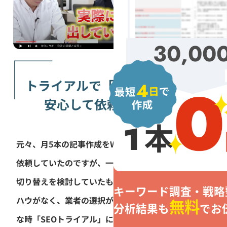
30,00
トライアルで「実績」が見えて
安心して依頼できました
元々、月5本の記事作成をWebマーケティング会社に
依頼していたのですが、一向に成果がでず...。業者の
切り替えを検討していたものの、社内にSEOのノウ
キーワード調査・戦略
ハウがなく、業者の選択が非常に不安でした。そん
無料
分析結果も
でお
な時「SEOトライアル」に出会い無料で1記事を作成