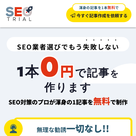
渾身の記事を1本
無料
で
今すぐ記事作成を依頼する
SEO業者選びでもう
失敗しない
0
円
1本
で記事
を
作ります
無料
SEO対策のプロが渾身の1記事を
で制作