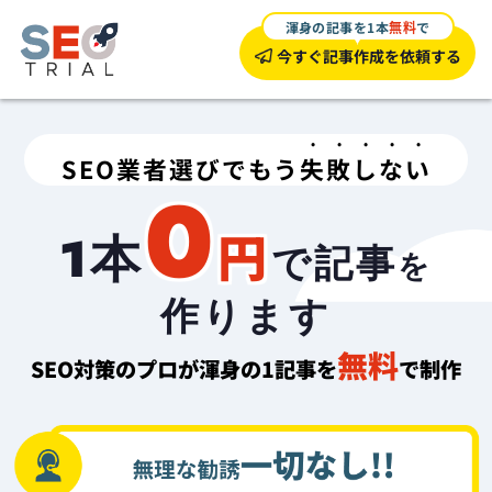
渾身の記事を1本
無料
で
今すぐ記事作成を依頼する
SEO業者選びでもう
失敗しない
0
円
1本
で記事
を
作ります
無料
SEO対策のプロが渾身の1記事を
で制作