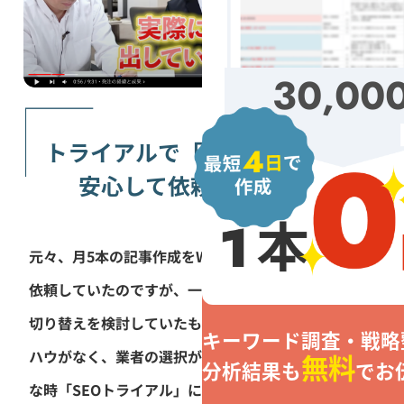
30,00
トライアルで「実績」が見えて
安心して依頼できました
元々、月5本の記事作成をWebマーケティング会社に
依頼していたのですが、一向に成果がでず...。業者の
切り替えを検討していたものの、社内にSEOのノウ
キーワード調査・戦略
ハウがなく、業者の選択が非常に不安でした。そん
無料
分析結果も
でお
な時「SEOトライアル」に出会い無料で1記事を作成