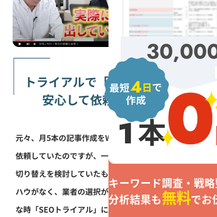
30,00
トライアルで「実績」が見えて
安心して依頼できました
元々、月5本の記事作成をWebマーケティング会社に
依頼していたのですが、一向に成果がでず...。業者の
切り替えを検討していたものの、社内にSEOのノウ
キーワード調査・戦略
ハウがなく、業者の選択が非常に不安でした。そん
無料
分析結果も
でお
な時「SEOトライアル」に出会い無料で1記事を作成