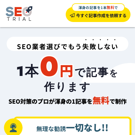
渾身の記事を1本
無料
で
今すぐ記事作成を依頼する
SEO業者選びでもう
失敗しない
0
円
1本
で記事
を
作ります
無料
SEO対策のプロが渾身の1記事を
で制作