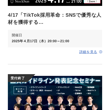
定額制LP制作・改善『最強LP』
エンジニア
ん』
会社概要・役員紹介
採用YouTubeチャンネル構築『トリトル』
広告運用
定額LINE運用代行『LINEマキトルくん』
4/17「TikTok採用革命：SNSで優秀な人
材を獲得する…
ミッション・ビジョン・バリュー
YouTubeディレクター
代表メッセージ（岩野圭佑）
開催日
2025年４月17日（木）20:00～21:00
業務委託
取締役メッセージ（株本祐己）
詳細を見る
認定パートナー
動画ディレクター
受付終了
営業
インターン
正社員