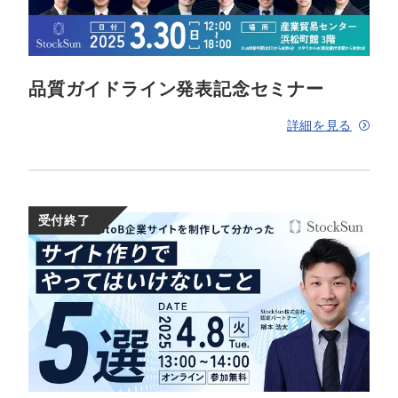
マーケマネージャー
カスタマーサクセスマネージャー
常勤監査役
品質ガイドライン発表記念セミナー
内部監査室長
詳細を見る
募集要項一覧
受付終了