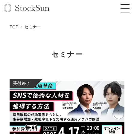
TOP
セミナー
セミナー
オーダーメイド支援
BPO支援
TOP
オリジナルサービス
オンラインサロン
コンサルタント一覧
定額制Webマーケティング代行『マキトルく
受付終了
ん』
StockSun道場
実績
品質ガイドライン
格安でAI導入支援『あいのりAI』
定額制営業代行『カリトルくん』
お役立ち資料
年収エージェント
社内コンペ
拡散付1日密着動画制作『まるごと社長』
道場TOP
定額制採用代行・RPO『トルトルくん』
料金表
クレーム窓口
1本無料で記事を制作『SEOトライアル』
動画編集
営業改善特化の動画制作『動画でカリトルく