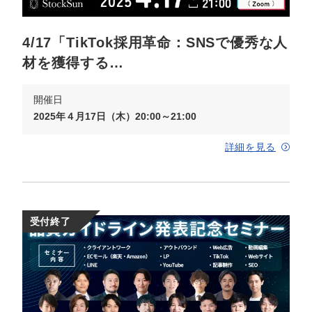
定額制LP制作・改善『最強LP』
エンジニア
ん』
会社概要・役員紹介
採用YouTubeチャンネル構築『トリトル』
広告運用
定額LINE運用代行『LINEマキトルくん』
4/17「TikTok採用革命：SNSで優秀な人
材を獲得する…
ミッション・ビジョン・バリュー
YouTubeディレクター
代表メッセージ（岩野圭佑）
開催日
2025年４月17日（木）20:00～21:00
業務委託
取締役メッセージ（株本祐己）
詳細を見る
認定パートナー
動画ディレクター
受付終了
営業
インターン
正社員