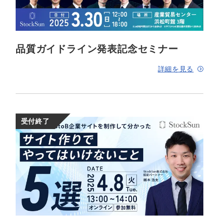
マーケマネージャー
カスタマーサクセスマネージャー
常勤監査役
品質ガイドライン発表記念セミナー
内部監査室長
詳細を見る
募集要項一覧
受付終了