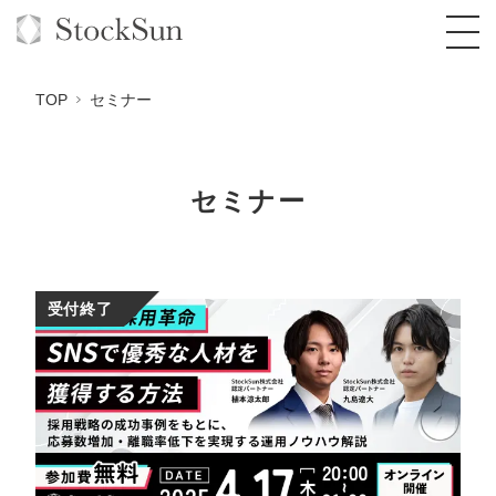
TOP
セミナー
セミナー
オーダーメイド支援
BPO支援
TOP
オリジナルサービス
オンラインサロン
コンサルタント一覧
定額制Webマーケティング代行『マキトルく
受付終了
ん』
StockSun道場
実績
品質ガイドライン
格安でAI導入支援『あいのりAI』
定額制営業代行『カリトルくん』
お役立ち資料
年収エージェント
社内コンペ
拡散付1日密着動画制作『まるごと社長』
道場TOP
定額制採用代行・RPO『トルトルくん』
料金表
クレーム窓口
1本無料で記事を制作『SEOトライアル』
動画編集
営業改善特化の動画制作『動画でカリトルく