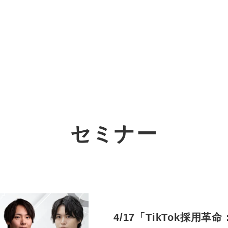
オーダーメイド支援
TO
定
格
BPO支援
コ
定
拡
セミナー
オリジナルサービス
オンラインサロン
品
定
1
道
StockSun道場
実績
社
営
定
動
お役立ち資料
年収エージェント
ク
定
採
エ
4/17「TikTok採用革
料金表
広