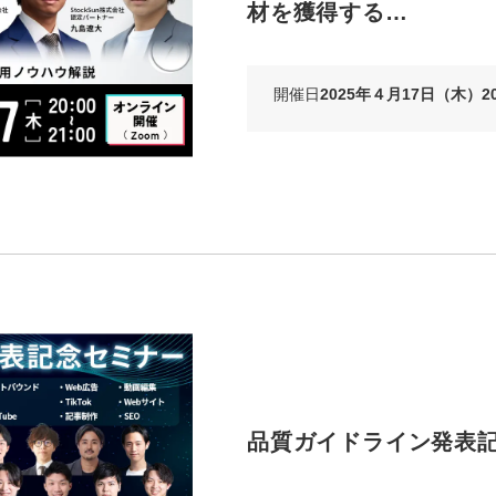
材を獲得する…
Yo
会社概要・役員紹介
開催日
2025年４月17日（木）20:
ミッション・ビジョン・バリュー
代表メッセージ（岩野圭佑）
業務委託
取締役メッセージ（株本祐己）
認定パートナー
動画ディレクター
営業
インターン
品質ガイドライン発表
正社員