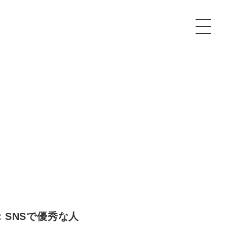
P
額制Webマーケティング代行『マキトルくん』
安でAI導入支援『あいのりAI』
ンサルタント一覧
額制営業代行『カリトルくん』
散付1日密着動画制作『まるごと社長』
質ガイドライン
額制採用代行・RPO『トルトルくん』
本無料で記事を制作『SEOトライアル』
場TOP
内コンペ
業改善特化の動画制作『動画でカリトルくん』
額制LP制作・改善『最強LP』
画編集
レーム窓口
額LINE運用代行『LINEマキトルくん』
用YouTubeチャンネル構築『トリトル』
ンジニア
命：SNSで優秀な人
告運用