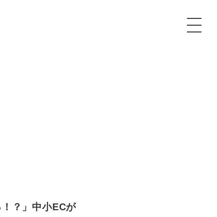
P
額制Webマーケティング代行『マキトルくん』
安でAI導入支援『あいのりAI』
ンサルタント一覧
額制営業代行『カリトルくん』
散付1日密着動画制作『まるごと社長』
質ガイドライン
額制採用代行・RPO『トルトルくん』
本無料で記事を制作『SEOトライアル』
場TOP
内コンペ
業改善特化の動画制作『動画でカリトルくん』
額制LP制作・改善『最強LP』
画編集
レーム窓口
額LINE運用代行『LINEマキトルくん』
用YouTubeチャンネル構築『トリトル』
ンジニア
！？」中小ECが
告運用