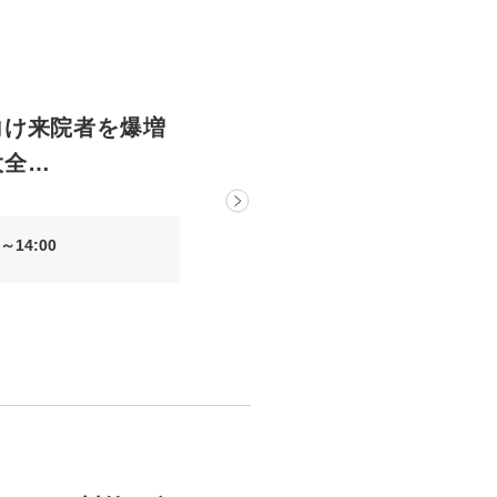
向け来院者を爆増
大全…
～14:00