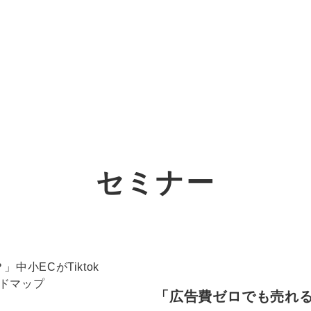
オーダーメイド支援
TO
定
格
BPO支援
コ
定
拡
セミナー
オリジナルサービス
オンラインサロン
品
定
1
道
StockSun道場
実績
社
営
定
動
お役立ち資料
年収エージェント
ク
定
採
エ
「広告費ゼロでも売れる
料金表
広