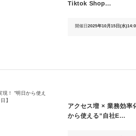
Tiktok Shop…
Yo
会社概要・役員紹介
開催日
2025年10月15日(水)14:0
ミッション・ビジョン・バリュー
代表メッセージ（岩野圭佑）
業務委託
取締役メッセージ（株本祐己）
認定パートナー
動画ディレクター
営業
アクセス増 × 業務効率
から使える”自社E…
インターン
正社員