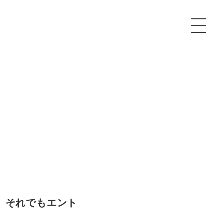
P
額制Webマーケティング代行『マキトルくん』
安でAI導入支援『あいのりAI』
ンサルタント一覧
額制営業代行『カリトルくん』
散付1日密着動画制作『まるごと社長』
質ガイドライン
額制採用代行・RPO『トルトルくん』
本無料で記事を制作『SEOトライアル』
場TOP
内コンペ
業改善特化の動画制作『動画でカリトルくん』
額制LP制作・改善『最強LP』
画編集
レーム窓口
額LINE運用代行『LINEマキトルくん』
用YouTubeチャンネル構築『トリトル』
ンジニア
 それでもエント
告運用