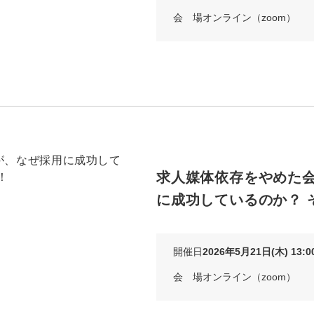
会 場
オンライン（zoom）
マーケマネージャー
カスタマーサクセスマネージャー
常勤監査役
内部監査室長
募集要項一覧
求人媒体依存をやめた
に成功しているのか？ 
開催日
2026年5月21日(木) 13:00
会 場
オンライン（zoom）