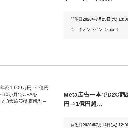
Yo
開催日
2026年7月29日(水) 13:00
会社概要・役員紹介
会 場
オンライン（zoom）
ミッション・ビジョン・バリュー
代表メッセージ（岩野圭佑）
業務委託
取締役メッセージ（株本祐己）
認定パートナー
動画ディレクター
Meta広告一本でD2C商品
営業
円⇒1億円超…
インターン
正社員
開催日
2026年7月14日(火) 12:00