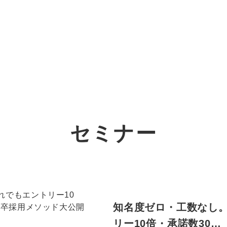
オーダーメイド支援
TO
定
格
BPO支援
コ
定
拡
セミナー
オリジナルサービス
オンラインサロン
品
定
1
道
StockSun道場
実績
社
営
定
動
お役立ち資料
年収エージェント
ク
定
採
エ
知名度ゼロ・工数なし。
料金表
広
リー10倍・承諾数30…