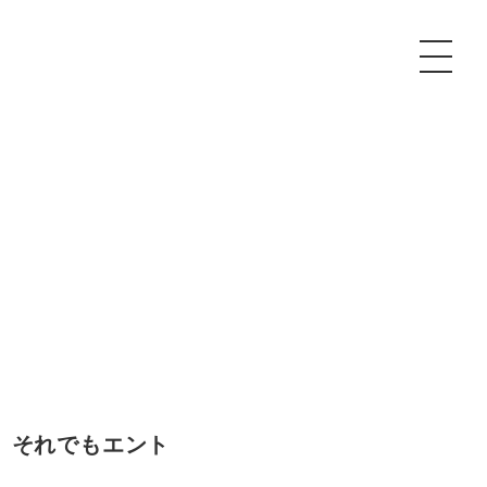
P
額制Webマーケティング代行『マキトルくん』
安でAI導入支援『あいのりAI』
ンサルタント一覧
額制営業代行『カリトルくん』
散付1日密着動画制作『まるごと社長』
質ガイドライン
額制採用代行・RPO『トルトルくん』
本無料で記事を制作『SEOトライアル』
場TOP
内コンペ
業改善特化の動画制作『動画でカリトルくん』
額制LP制作・改善『最強LP』
画編集
レーム窓口
額LINE運用代行『LINEマキトルくん』
用YouTubeチャンネル構築『トリトル』
ンジニア
 それでもエント
告運用