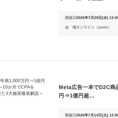
Yo
開催日
2026年7月29日(水) 13:00
会社概要・役員紹介
会 場
オンライン（zoom）
ミッション・ビジョン・バリュー
代表メッセージ（岩野圭佑）
業務委託
取締役メッセージ（株本祐己）
認定パートナー
動画ディレクター
Meta広告一本でD2C商品
営業
円⇒1億円超…
インターン
正社員
開催日
2026年7月14日(火) 12:00