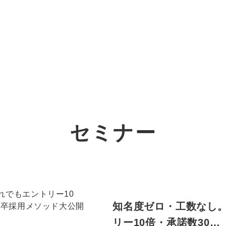
オーダーメイド支援
TO
定
格
BPO支援
コ
定
拡
セミナー
オリジナルサービス
オンラインサロン
品
定
1
道
StockSun道場
実績
社
営
定
動
お役立ち資料
年収エージェント
ク
定
採
エ
知名度ゼロ・工数なし。
料金表
広
リー10倍・承諾数30…