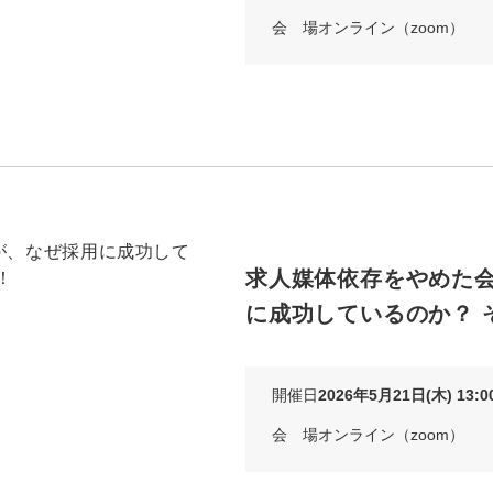
会 場
オンライン（zoom）
マーケマネージャー
カスタマーサクセスマネージャー
常勤監査役
内部監査室長
募集要項一覧
求人媒体依存をやめた
に成功しているのか？ 
開催日
2026年5月21日(木) 13:00
会 場
オンライン（zoom）