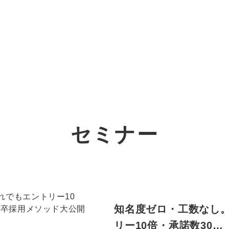
オーダーメイド支援
TO
定
格
BPO支援
コ
定
拡
セミナー
オリジナルサービス
オンラインサロン
品
定
1
道
StockSun道場
実績
社
営
定
動
お役立ち資料
年収エージェント
ク
定
採
エ
知名度ゼロ・工数なし。
料金表
広
リー10倍・承諾数30…