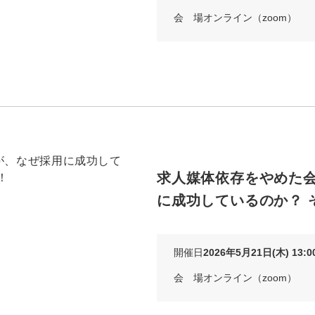
会 場
オンライン（zoom）
マーケマネージャー
カスタマーサクセスマネージャー
常勤監査役
内部監査室長
募集要項一覧
求人媒体依存をやめた
に成功しているのか？ 
開催日
2026年5月21日(木) 13:00
会 場
オンライン（zoom）