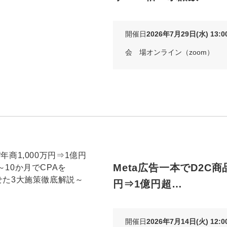
Yo
開催日
2026年7月29日(水) 13:00
会社概要・役員紹介
会 場
オンライン（zoom）
ミッション・ビジョン・バリュー
代表メッセージ（岩野圭佑）
業務委託
取締役メッセージ（株本祐己）
認定パートナー
動画ディレクター
Meta広告一本でD2C商品
営業
円⇒1億円超…
インターン
正社員
開催日
2026年7月14日(火) 12:00