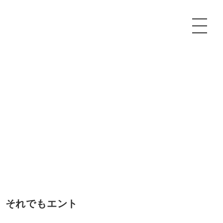
P
額制Webマーケティング代行『マキトルくん』
安でAI導入支援『あいのりAI』
ンサルタント一覧
額制営業代行『カリトルくん』
散付1日密着動画制作『まるごと社長』
質ガイドライン
額制採用代行・RPO『トルトルくん』
本無料で記事を制作『SEOトライアル』
場TOP
内コンペ
業改善特化の動画制作『動画でカリトルくん』
額制LP制作・改善『最強LP』
画編集
レーム窓口
額LINE運用代行『LINEマキトルくん』
用YouTubeチャンネル構築『トリトル』
ンジニア
 それでもエント
告運用