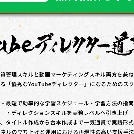
方で​あれば、​正社員、​契約・派遣社員、​パートや​アルバイトの​方
​「広告運用道場」​「TechElite」​「LINE道場」「動画デザイン
額を​給付いたします。​さらに、​
弊社紹介経由の転職後、1年間継続就業
品質管理スキルと動画マーケティングスキル両方を兼ね
る「優秀なYouTubeディレクター」になるためのス
・最短で効率的な学習スケジュール・学習方法の指南
・ディレクションスキルを実務レベルへ引き上げ
ネ、タイトル作成から台本作成まで一気通貫で実践形式
チャンネルの立ち上げと運用における再現性の高い支援手