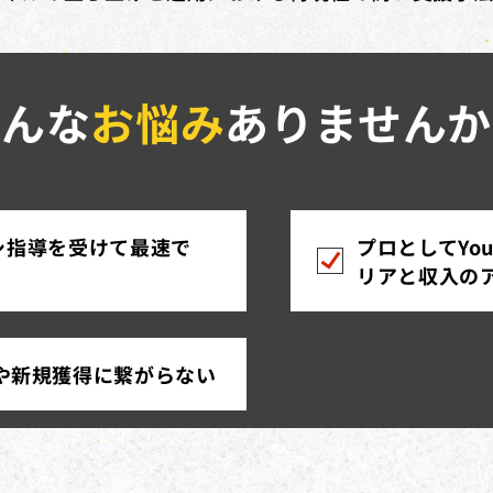
こんな
お悩み
ありませんか
バシ指導を受けて最速で
プロとしてYo
リアと収入の
や新規獲得に繋がらない