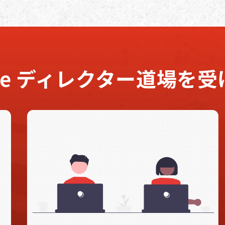
be
ディレクター道場を
受