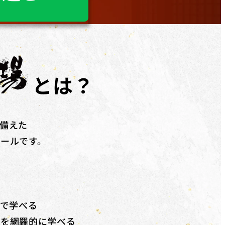
など、​幅広く​ご利用いただけます。詳しくは無料個別相談にてご相談
道場」「YouTubeディレクター道場」「LPO道場」「SNSデザイン
とは？
で追加の受講料(税抜)20%相当額を給付
いたします。
備えた
クールです。
で学べる
法を網羅的に学べる