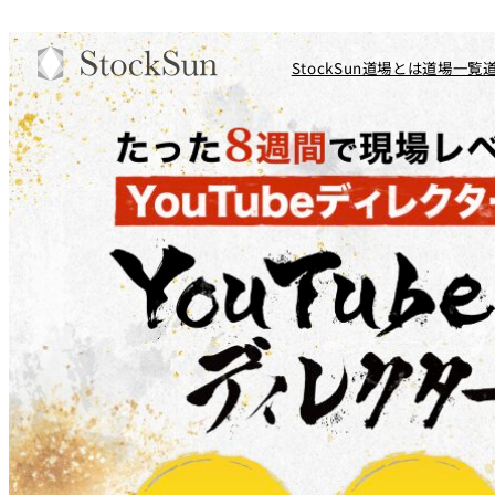
StockSun道場とは
道場一覧