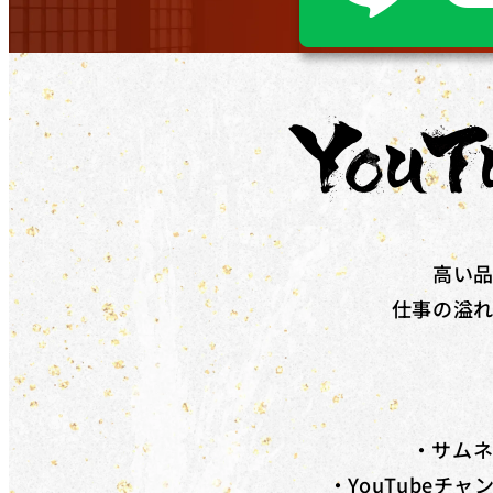
在職者であり、​雇用主の​変更を​伴う​転職を​目指している
ください。
対象コース
キャッシュバックを​受けられる​コースは​「動画編集道場Pro」
道場」​です。
補助金の詳細
対象コースを​受講修了した​際に、​受講料(税抜)の​50%相当
※リスキリング補助金の予算に達し次第終了となります。
高い
仕事の溢れ
・サム
・YouTube