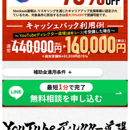
補助金適用条件
対象条件
在職者であり、​雇用主の​変更を​伴う​転職を​目指している
方で​あれば、​正社員、​契約・派遣社員、​パートや​アルバ
イトの​方など、​幅広く​ご利用いただけます。詳しくは無
料個別相談にてご相談ください。