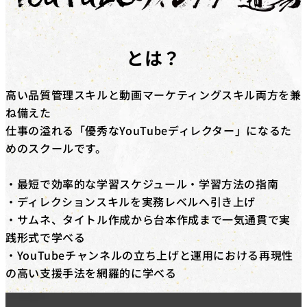
対象コース
キャッシュバックを​受けられる​コースは​「動画編集道場
Pro」​「広告運用道場」​「TechElite」​「LINE道場」
とは？
「動画デザイン道場」「YouTubeディレクター道場」
「LPO道場」「SNSデザイン道場」​です。
高い品質管理スキルと動画マーケティングスキル両方を兼
補助金の詳細
ね備えた
対象コースを​受講修了した​際に、​受講料(税抜)の​50%相
仕事の溢れる「優秀なYouTubeディレクター」になるた
当額を​給付いたします。​さらに、​
弊社紹介経由の転職
めのスクールです。
後、1年間継続就業で追加の受講料(税抜)20%相当額を
給付
いたします。
・最短で効率的な学習スケジュール・学習方法の指南
※リスキリング補助金の予算に達し次第終了となりま
・ディレクションスキルを実務レベルへ引き上げ
す。
・サムネ、タイトル作成から台本作成まで一気通貫で実
践形式で学べる
・YouTubeチャンネルの立ち上げと運用における再現性
の高い支援手法を網羅的に学べる