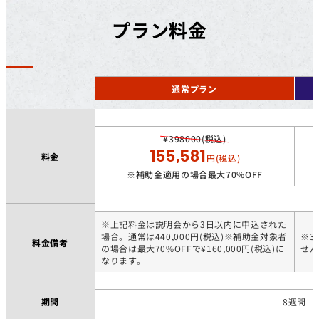
プラン料金
通常プラン
¥398000(税込)
155,581
料金
円(税込)
※補助金適用の場合最大70%OFF
※上記料金は説明会から3日以内に申込された
場合。通常は440,000円(税込)※補助金対象者
※3
料金備考
の場合は最大70%OFFで¥160,000円(税込)に
せん
なります。
期間
8週間