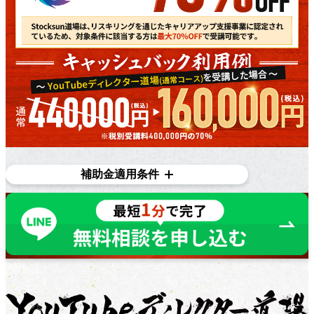
補助金適用条件
対象条件
在職者であり、​雇用主の​変更を​伴う​転職を​目指している
方で​あれば、​正社員、​契約・派遣社員、​パートや​アルバ
イトの​方など、​幅広く​ご利用いただけます。詳しくは無
料個別相談にてご相談ください。