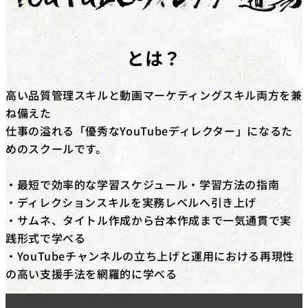
対象コース
キャッシュバックを​受けられる​コースは​「動画編集道場
Pro」​「広告運用道場」​「TechElite」​「LINE道場」
とは？
「動画デザイン道場」「YouTubeディレクター道場」
「LPO道場」「SNSデザイン道場」​です。
高い品質管理スキルと動画マーケティングスキル両方を兼
補助金の詳細
ね備えた
対象コースを​受講修了した​際に、​受講料(税抜)の​50%相
仕事の溢れる「優秀なYouTubeディレクター」になるた
当額を​給付いたします。​さらに、​
弊社紹介経由の転職
めのスクールです。
後、1年間継続就業で追加の受講料(税抜)20%相当額を
給付
いたします。
・最短で効率的な学習スケジュール・学習方法の指南
※リスキリング補助金の予算に達し次第終了となりま
・ディレクションスキルを実務レベルへ引き上げ
す。
・サムネ、タイトル作成から台本作成まで一気通貫で実
践形式で学べる
・YouTubeチャンネルの立ち上げと運用における再現性
の高い支援手法を網羅的に学べる