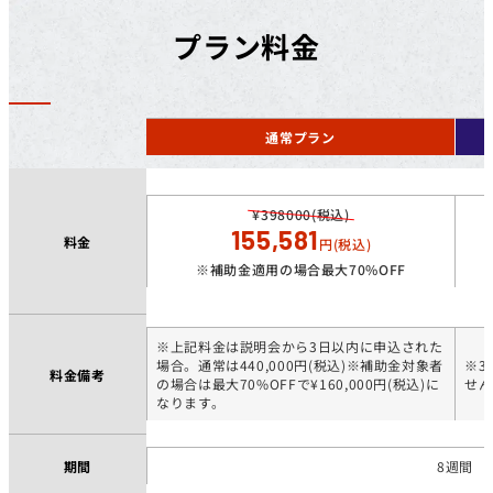
プラン料金
通常プラン
¥398000(税込)
155,581
料金
円(税込)
※補助金適用の場合最大70%OFF
※上記料金は説明会から3日以内に申込された
場合。通常は440,000円(税込)※補助金対象者
※3
料金備考
の場合は最大70%OFFで¥160,000円(税込)に
せん
なります。
期間
8週間